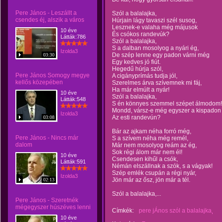
Pere János - Leszállt a
Szól a balalajka,
csendes éj, alszik a város
Húrjain lágy tavaszi szél susog,
Lesznek-e valaha még májusok
10 éve
És csókos randevúk?
Látták:786
Szól a balalajka,
S a dalban mosolyog a nyári ég,
Izolda3
De szép lenne egy padon várni még
03:30
Egy kedves jó fiút.
Hegedű húrja szól,
Pere János Somogy megye
A cigányprímás tudja jól,
kellős közepében
Szerelmes árva szívemnek mi fáj,
Ha már elmúlt a nyár!
10 éve
Szól a balalajka,
Látták:548
S én könnyes szemmel szépet álmodom!
Mondd, vársz-e még egyszer a kispadon
Izolda3
Az esti randevún?
03:08
Bár az ajkam néha forró még,
Pere János - Nincs már
S a szívem néha még remél,
dalom
Már nem mosolyog reám az ég,
Sok régi álom már nem él!
10 éve
Csendesen kihűl a csók,
Látták:591
Némán elszállnak a szók, s a vágyak!
Szép emlék csupán a régi nyár,
Izolda3
Jön már az ősz, jön már a tél.
02:13
Szól a balalajka,...
Pere János - Szeretnék
mégegyszer húszéves lenni
Címkék:
pere jÁnos szól a balalajka
10 éve