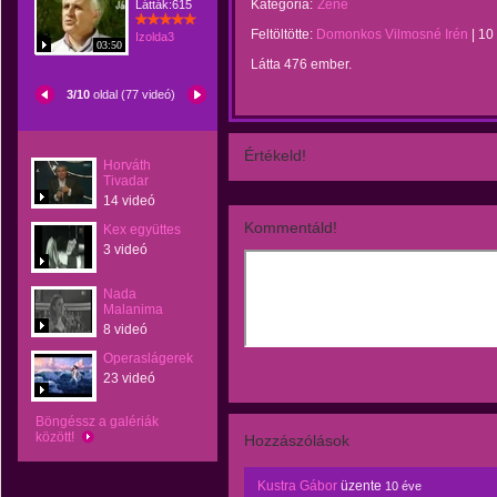
Kategória:
Zene
Látták:615
Feltöltötte:
Domonkos Vilmosné Irén
|
10
Izolda3
03:50
Látta 476 ember.
3/10
oldal (77 videó)
Értékeld!
Horváth
Tivadar
14 videó
Kommentáld!
Kex együttes
3 videó
Nada
Malanima
8 videó
Operaslágerek
23 videó
Böngéssz a galériák
között!
Hozzászólások
Kustra Gábor
üzente
10 éve