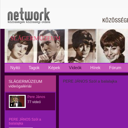
SLÁGERMÚZEUM
Nyitó
Tagok
Képek
Videók
Hírek
Fórum
PERE JÁNOS Szól a balalajka
SLÁGERMÚZEUM
videógalériái
Pere János
77 videó
PERE JÁNOS Szól a
balalajka