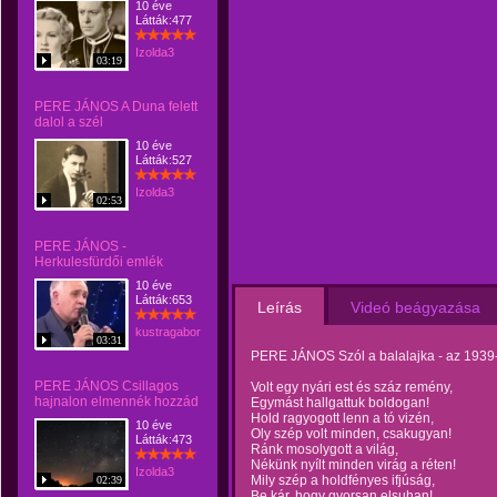
10 éve
Látták:477
Izolda3
03:19
PERE JÁNOS A Duna felett
dalol a szél
10 éve
Látták:527
Izolda3
02:53
PERE JÁNOS -
Herkulesfürdői emlék
10 éve
Látták:653
Leírás
Videó beágyazása
kustragabor
03:31
PERE JÁNOS Szól a balalajka - az 1939-e
PERE JÁNOS Csillagos
Volt egy nyári est és száz remény,
hajnalon elmennék hozzád
Egymást hallgattuk boldogan!
Hold ragyogott lenn a tó vizén,
10 éve
Oly szép volt minden, csakugyan!
Látták:473
Ránk mosolygott a világ,
Nékünk nyílt minden virág a réten!
Izolda3
Mily szép a holdfényes ifjúság,
02:39
Be kár, hogy gyorsan elsuhan!