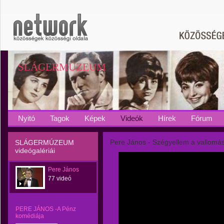
SLÁGERMÚZEUM
Nyitó
Tagok
Képek
Videók
Hírek
Fórum
Pere János - Szégyellem a vallom
SLÁGERMÚZEUM
videógalériái
Pere János
77 videó
PERE JÁNOS -A Pénz
komédiája