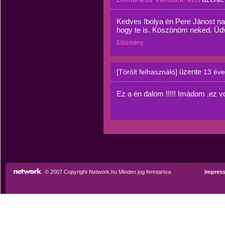
Kedves Ibolya én Pere Jánost n
hogy te is. Köszönöm neked. Üdv
Előzmény
üzente
[Törölt felhasználó]
13 éve
Ez a én dalom !!!!! Imádom ,ez vo
© 2007 Copyright Network.hu Minden jog fenntartva.
Impres