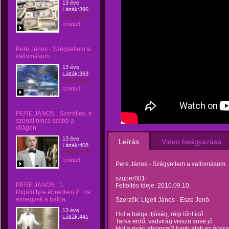
13 éve
Látták:396
Izolda3
Pere János - Szégyellem a
vallomásom
13 éve
Látták:363
Izolda3
PERE JÁNOS : Szeretlek, e
szónál nincs szebb a
világon
13 éve
Leírás
Videó beágyazása
Látták:408
Izolda3
Pere János - Szégyellem a vallomásom
szuper001·
PERE JÁNOS : 1.
Feltöltés ideje: 2010.09.10.
Rigófüttyre ébredtem 2. Ha
elmegyek a bálba
Szerzők: Ligeti János - Esze Jenő.
13 éve
Hol a balga ifjúság, régi tűnt idő
Látták:441
Tarka erdő, vadvirág vissza sose jő
Hol a nyári alkonyat? lomb alatt az ócsk