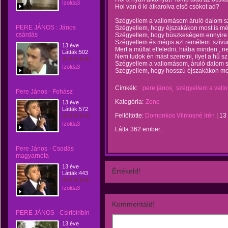
Izolda3
Hol van ő ki átkarolva első csókot ad?
Szégyellem a vallomásom áruló dalom s
PERE JÁNOS : János
Szégyellem, hogy éjszakákon most is m
csárdás
Szégyellem, hogy büszkeségem ennyire 
Szégyellem és mégis azt remélem: szívün
13 éve
Mert a múltat elfeledni, hiába minden , n
Látták:502
Nem tudok én mást szeretni, ilyet a hű sz
Szégyellem a vallomásom, áruló dalom 
Izolda3
Szégyellem, hogy hosszú éjszakákon mo
Címkék:
pere jános
szégyellem a val
Pere János - Fohász
Kategória:
Zene
13 éve
Látták:572
Feltöltötte:
Domonkos Vilmosné Irén
|
13
Izolda3
Látta 362 ember.
Pere János - Csodás
magyarnóta
13 éve
Értékeld!
Látták:443
Izolda3
Kommentáld!
PERE JÁNOS - Csiribiribin
13 éve