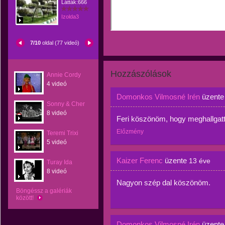
Látták:666
Izolda3
7/10
oldal (77 videó)
Hozzászólások
Annie Cordy
4 videó
Domonkos Vilmosné Irén
üzent
Sonny & Cher
8 videó
Feri köszönöm, hogy meghallgatt
Előzmény
Teremi Trixi
5 videó
Kaizer Ferenc
üzente
13 éve
Turay Ida
8 videó
Nagyon szép dal köszönöm.
Böngéssz a galériák
között!
Domonkos Vilmosné Irén
üzent