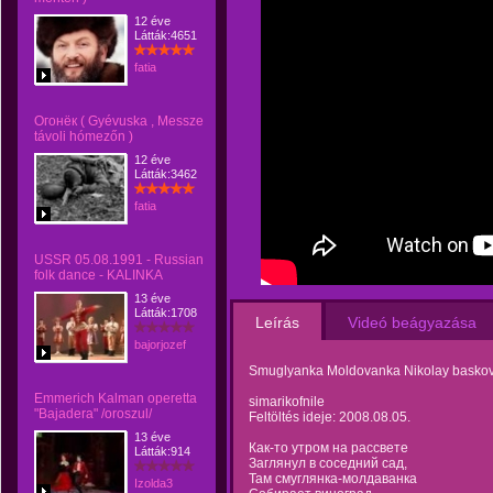
12 éve
Látták:4651
fatia
Огонёк ( Gyévuska , Messze
távoli hómezőn )
12 éve
Látták:3462
fatia
USSR 05.08.1991 - Russian
folk dance - KALINKA
13 éve
Látták:1708
Leírás
Videó beágyazása
bajorjozef
Smuglyanka Moldovanka Nikolay baskov 
Emmerich Kalman operetta
simarikofnile
"Bajadera" /oroszul/
Feltöltés ideje: 2008.08.05.
13 éve
Как-то утром на рассвете
Látták:914
Заглянул в соседний сад,
Там смуглянка-молдаванка
Izolda3