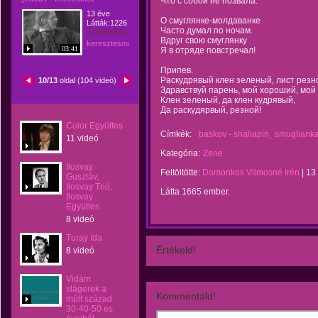
Что с собой не позвала.
13 éve
О смуглянке-молдаванке
Látták:1226
Часто думал по ночам.
Вдруг свою смуглянку
keresztesmanci
03:41
Я в отряде повстречал!
Припев.
Раскудрявый клен зеленый, лист резн
10/13
oldal (104 videó)
Здравствуй парень, мой хороший, мой
Клен зеленый, да клен кудрявый,
Да раскудярвый, резной!
Color Együttes
Címkék:
baskov - shaliapin
smugliank
11 videó
Kategória:
Zene
Ilosvay
Feltöltötte:
Domonkos Vilmosné Irén
|
13
Gusztáv,
Ilosvay Trió,
Látta 1665 ember.
Ilosvay
Együttes
8 videó
Turay Ida
Értékeld!
8 videó
Vidám
slágerek a
Kommentáld!
múlt század
30-40-50 es