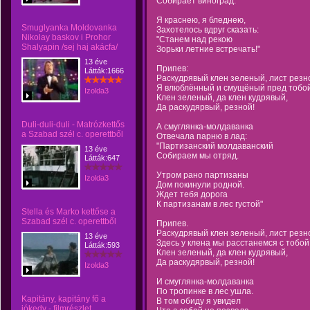
Собирает виноград.
Я краснею, я бледнею,
Smuglyanka Moldovanka
Захотелось вдруг сказать:
Nikolay baskov i Prohor
"Станем над рекою
Shalyapin /sej haj akácfa/
Зорьки летние встречать!"
13 éve
Припев:
Látták:1666
Раскудрявый клен зеленый, лист резн
Я влюблённый и смущёный пред тобой
Izolda3
Клен зеленый, да клен кудрявый,
Да раскудярвый, резной!
Duli-duli-duli - Matrózkettős
А смуглянка-молдаванка
a Szabad szél c. operettből
Отвечала парню в лад:
"Партизанский молдаванский
13 éve
Собираем мы отряд.
Látták:647
Утром рано партизаны
Izolda3
Дом покинули родной.
Ждет тебя дорога
К партизанам в лес густой"
Stella és Marko kettőse a
Szabad szél c. operettből
Припев.
Раскудрявый клен зеленый, лист резн
13 éve
Здесь у клена мы расстанемся с тобой
Látták:593
Клен зеленый, да клен кудрявый,
Да раскудярвый, резной!
Izolda3
И смуглянка-молдаванка
По тропинке в лес ушла.
Kapitány, kapitány fő a
В том обиду я увидел
jókedv - filmrészlet