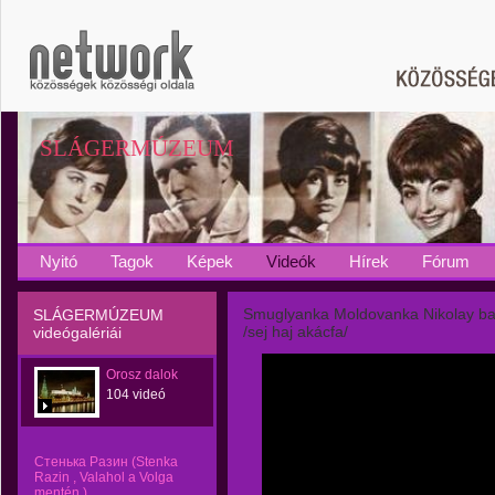
SLÁGERMÚZEUM
Nyitó
Tagok
Képek
Videók
Hírek
Fórum
Smuglyanka Moldovanka Nikolay bas
SLÁGERMÚZEUM
/sej haj akácfa/
videógalériái
Orosz dalok
104 videó
Cтенька Pазин (Stenka
Razin , Valahol a Volga
mentén )