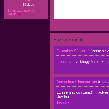
éveiből
39 videó
Böngéssz a galériák
között!
Hozzászólások
Galambos Sándorné
üzente
8 év
mondottam volt,hogy én ezeket a
Domonkos Vilmosné Irén
üzent
Ez szenzációs szám:))). Kedves
Üdv Irén
Előzmény