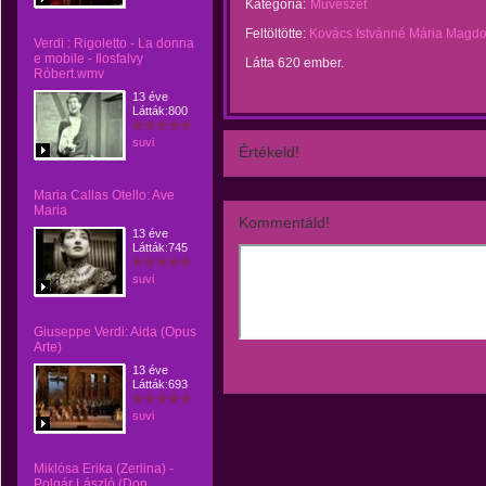
Kategória:
Művészet
Feltöltötte:
Kovács Istvánné Mária Magdo
Verdi : Rigoletto - La donna
e mobile - Ilosfalvy
Látta 620 ember.
Róbert.wmv
13 éve
Látták:800
suvi
Értékeld!
Maria Callas Otello: Ave
Maria
Kommentáld!
13 éve
Látták:745
suvi
Giuseppe Verdi: Aida (Opus
Arte)
13 éve
Látták:693
suvi
Miklósa Erika (Zerlina) -
Polgár László (Don