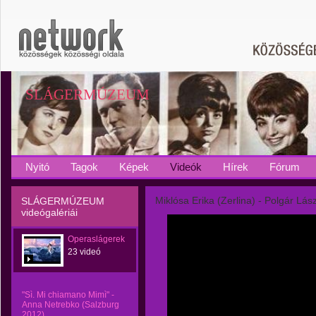
SLÁGERMÚZEUM
Nyitó
Tagok
Képek
Videók
Hírek
Fórum
Miklósa Erika (Zerlina) - Polgár Lás
SLÁGERMÚZEUM
videógalériái
Operaslágerek
23 videó
"Sì. Mi chiamano Mimì" -
Anna Netrebko (Salzburg
2012)