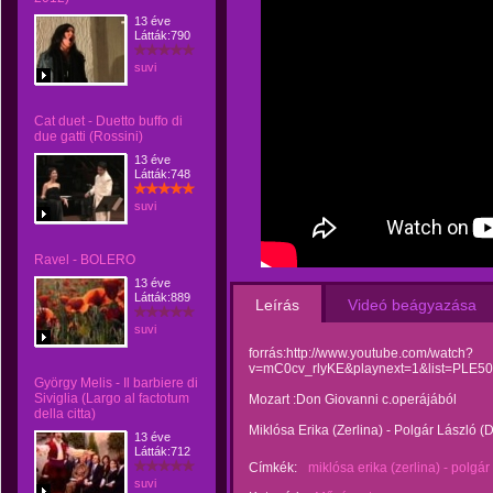
13 éve
Látták:790
suvi
Cat duet - Duetto buffo di
due gatti (Rossini)
13 éve
Látták:748
suvi
Ravel - BOLERO
13 éve
Látták:889
Leírás
Videó beágyazása
suvi
forrás:http://www.youtube.com/watch?
v=mC0cv_rlyKE&playnext=1&list=PLE
György Melis - Il barbiere di
Siviglia (Largo al factotum
Mozart :Don Giovanni c.operájából
della citta)
Miklósa Erika (Zerlina) - Polgár László 
13 éve
Látták:712
Címkék:
miklósa erika (zerlina) - polgár
suvi