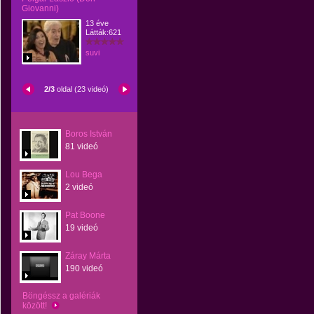
Giovanni)
13 éve
Látták:621
suvi
2/3
oldal (23 videó)
Boros István
81 videó
Lou Bega
2 videó
Pat Boone
19 videó
Záray Márta
190 videó
Böngéssz a galériák
között!