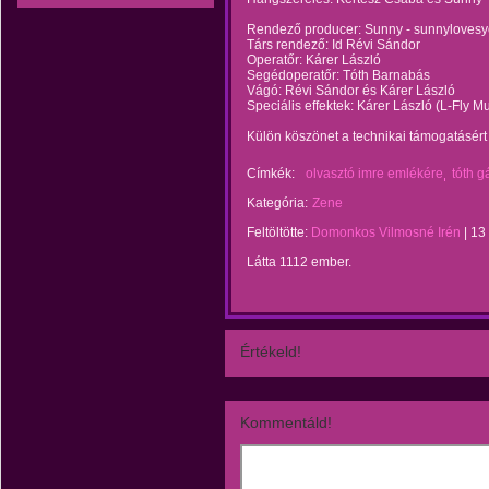
Rendező producer: Sunny - sunnyloves
Társ rendező: Id Révi Sándor
Operatőr: Kárer László
Segédoperatőr: Tóth Barnabás
Vágó: Révi Sándor és Kárer László
Speciális effektek: Kárer László (L-Fly Mus
Külön köszönet a technikai támogatásért 
Címkék:
olvasztó imre emlékére
tóth g
Kategória:
Zene
Feltöltötte:
Domonkos Vilmosné Irén
|
13
Látta 1112 ember.
Értékeld!
Kommentáld!