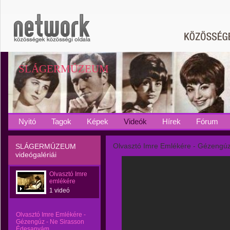
SLÁGERMÚZEUM
Nyitó
Tagok
Képek
Videók
Hírek
Fórum
Olvasztó Imre Emlékére - Gézengú
SLÁGERMÚZEUM
videógalériái
Olvasztó Imre
emlékére
1 videó
Olvasztó Imre Emlékére -
Gézengúz - Ne Sirasson
Édesanyám