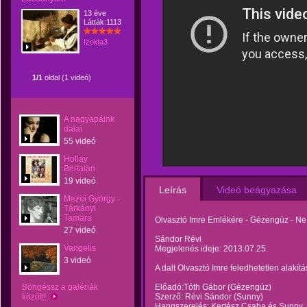
13 éve
Látták:1113
Izolda3
1/1
oldal (1 videó)
A nagyapáink
dalai
55 videó
Hollay
Bertalan
19 videó
Leírás
Videó beágyazása
Mezei György -
Tárkányi
Tamara
Olvasztó Imre Emlékére - Gézengúz - N
27 videó
Sándor Révi
Vangelis
Megjelenés ideje: 2013.07.25.
3 videó
A dalt Olvasztó Imre feledhetetlen alakít
Böngéssz a galériák
Előadó:Tóth Gábor (Gézengúz)
között!
Szerző: Révi Sándor (Sunny)
Hangszerelés: Kertész Csaba és Sunny