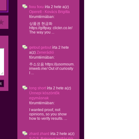
fxxu fxxu
írta
2 hete
a(z)
Operett - Kovács Brigitta
fórumtémában:
상품권 현금화
https://giftpay. clickn.co.kr/
The way you ...
getout getout
írta
2 hete
a(z)
Zenerádió
fórumtémában:
주소모음 https://jusomoum.
imweb.me/ Out of curiosity
I ...
long short
írta
2 hete
a(z)
Ünnepi köszöntők
egymásnak
fórumtémában:
I wanted proof, not
opinions, so you show
how to verify results. ...
zhard zhard
írta
2 hete
a(z)
S.O.S. Bakonyszentlászlói