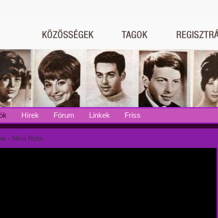
ók
Hírek
Fórum
Linkek
Friss
e - Nino Rota