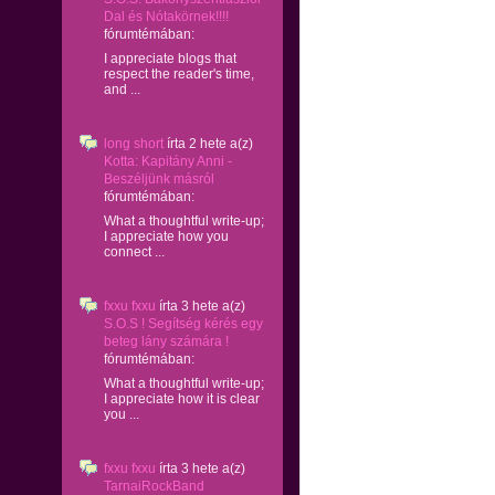
Dal és Nótakörnek!!!!
fórumtémában:
I appreciate blogs that
respect the reader's time,
and ...
long short
írta
2 hete
a(z)
Kotta: Kapitány Anni -
Beszéljünk másról
fórumtémában:
What a thoughtful write-up;
I appreciate how you
connect ...
fxxu fxxu
írta
3 hete
a(z)
S.O.S ! Segítség kérés egy
beteg lány számára !
fórumtémában:
What a thoughtful write-up;
I appreciate how it is clear
you ...
fxxu fxxu
írta
3 hete
a(z)
TarnaiRockBand