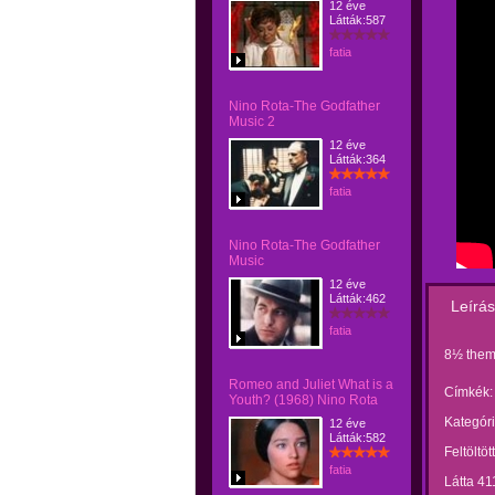
12 éve
Látták:587
fatia
Nino Rota-The Godfather
Music 2
12 éve
Látták:364
fatia
Nino Rota-The Godfather
Music
12 éve
Látták:462
Leírás
fatia
8½ them
Romeo and Juliet What is a
Címkék:
Youth? (1968) Nino Rota
Kategóri
12 éve
Látták:582
Feltöltöt
fatia
Látta 41