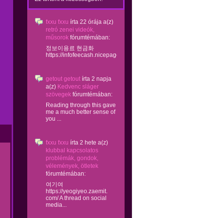
fxxu fxxu
írta
22 órája
a(z)
retró zenei videók,
műsorok
fórumtémában:
정보이용료 현금화
https://infofeecash.nicepage...
getout getout
írta
2 napja
a(z)
Kedvenc sláger
szövegek
fórumtémában:
Reading through this gave
me a much better sense of
you ...
fxxu fxxu
írta
2 hete
a(z)
klubbal kapcsolatos
problémák, gondok,
vélemények, ötletek
fórumtémában:
여기여
https://yeogiyeo.zaemit.
com/ A thread on social
media...