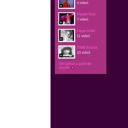
4 videó
Flipper Öcsi
7 videó
Páger Antal
11 videó
Pálffy Zsuzsa
33 videó
Böngéssz a galériák
között!