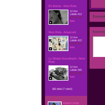
8½ theme - Nino Rota
12 éve
Látták:412
Értékeld
fatia
Kommen
Nino Rota - Amarcord
12 éve
Látták:422
fatia
La Strada Soundtrack---Nino
Rota
12 éve
Látták:365
fatia
1/1
oldal (7 videó)
Annie Cordy