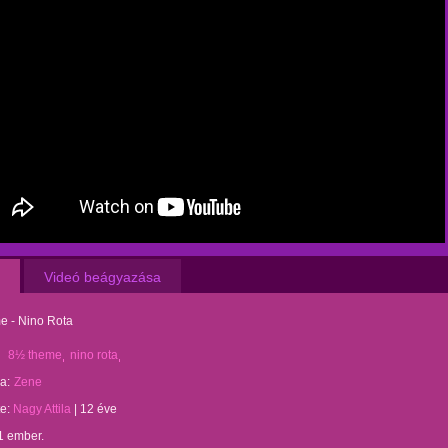
Videó beágyazása
e - Nino Rota
8½ theme
nino rota
a:
Zene
te:
Nagy Attila
|
12 éve
1 ember.