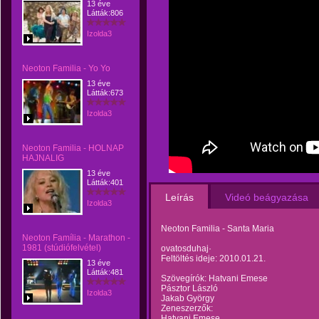
13 éve
Látták:806
Izolda3
Neoton Familia - Yo Yo
13 éve
Látták:673
Izolda3
Neoton Familia - HOLNAP
HAJNALIG
13 éve
Látták:401
Leírás
Videó beágyazása
Izolda3
Neoton Familia - Santa Maria
Neoton Família - Marathon -
1981 (stúdiófelvétel)
ovatosduhaj·
Feltöltés ideje: 2010.01.21.
13 éve
Látták:481
Szövegírók: Hatvani Emese
Pásztor László
Izolda3
Jakab György
Zeneszerzők:
Hatvani Emese