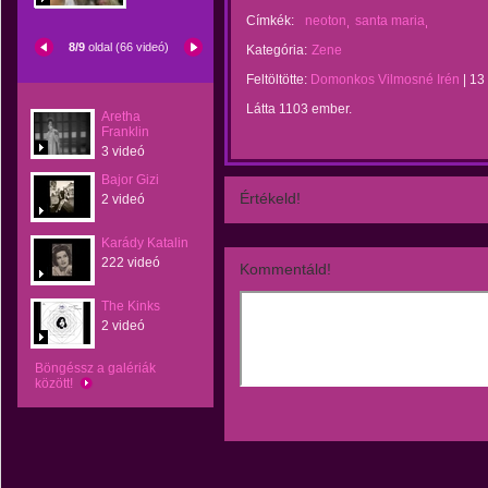
Címkék:
neoton
santa maria
8/9
oldal (66 videó)
Kategória:
Zene
Feltöltötte:
Domonkos Vilmosné Irén
|
13
Látta 1103 ember.
Aretha
Franklin
3 videó
Bajor Gizi
Értékeld!
2 videó
Karády Katalin
222 videó
Kommentáld!
The Kinks
2 videó
Böngéssz a galériák
között!