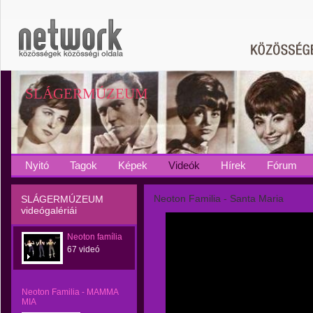
SLÁGERMÚZEUM
Nyitó
Tagok
Képek
Videók
Hírek
Fórum
Neoton Familia - Santa Maria
SLÁGERMÚZEUM
videógalériái
Neoton família
67 videó
Neoton Familia - MAMMA
MIA