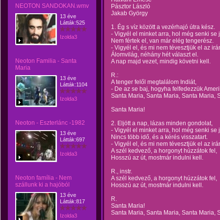
NEOTON SANDOKAN.wmv
Pásztor László
Jakab György
13 éve
Látták:525
1. Ég s víz között a vezérhajó útra kész.
- Vigyél el minket arra, hol még senki se j
Izolda3
Nem fértek el, van már elég tengerész.
- Vigyél el, és mi nem tévesztjük el az irá
Álomvilág, néhány hét választ el.
Neoton Familia - Santa
A nap majd vezet, mindig követni kell.
Maria
R.:
13 éve
A tenger felől megtalálom Indiát,
Látták:1104
- De az se baj, hogyha felfedezzük Ameri
Santa Maria, Santa Maria, Santa Maria, 
Izolda3
Santa Maria!
Neoton - Eszterlánc -1982
2. Eljött a nap, lázas minden gondolat,
- Vigyél el minket arra, hol még senki se j
13 éve
Nincs több idő, és a kérés visszatart.
Látták:697
- Vigyél el, és mi nem tévesztjük el az irá
A szél kedvező, a horgonyt húzzátok fel,
Izolda3
Hosszú az út, mostmár indulni kell.
R., instr.
Neoton família - Nem
A szél kedvező, a horgonyt húzzátok fel,
szállunk ki a hajóból
Hosszú az út, mostmár indulni kell.
13 éve
R.
Látták:817
Santa Maria!
Santa Maria, Santa Maria, Santa Maria, S
Izolda3