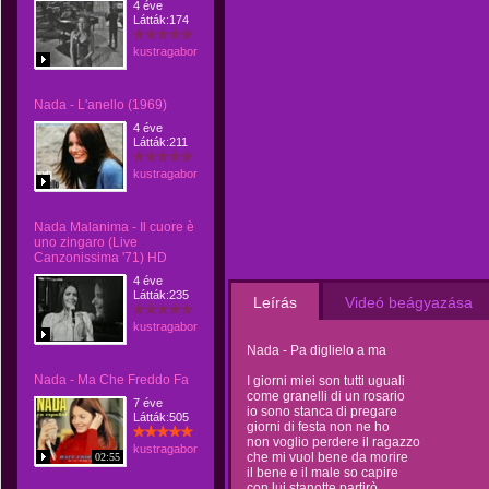
4 éve
Látták:174
kustragabor
Nada - L'anello (1969)
4 éve
Látták:211
kustragabor
Nada Malanima - Il cuore è
uno zingaro (Live
Canzonissima '71) HD
4 éve
Látták:235
Leírás
Videó beágyazása
kustragabor
Nada - Pa diglielo a ma
Nada - Ma Che Freddo Fa
I giorni miei son tutti uguali
come granelli di un rosario
7 éve
io sono stanca di pregare
Látták:505
giorni di festa non ne ho
non voglio perdere il ragazzo
kustragabor
che mi vuol bene da morire
02:55
il bene e il male so capire
con lui stanotte partirò.