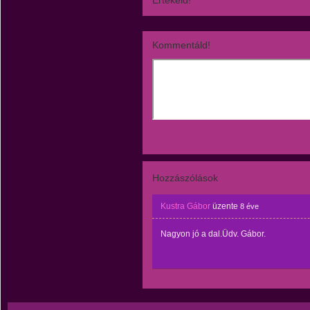
Értékeld!
Kommentáld!
Hozzászólások
Kustra Gábor
üzente
8 éve
Nagyon jó a dal.Üdv. Gábor.