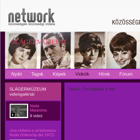
SLÁGERMÚZEUM
Nyitó
Tagok
Képek
Videók
Hírek
Fórum
Nada - Pa diglielo a ma
SLÁGERMÚZEUM
videógalériái
Nada
Malanima
8 videó
Una chitarra e un'armonica -
Nada (Videoclip del 1972)