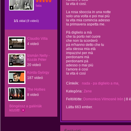
la vita è così.
fatia
La rosa sboccia in una notte
solo una volta e poi mai più
la vita mia comincia adesso
1/1
oldal (8 videó)
la primavera aspetta me.
Pà diglielo a mà
che la porto nel cuore
Claudio Villa
che non la scorderò
4 videó
pà m'hanno detto che tu
alla stessa mia età
impazzivi per mà
Izsmán Nelly -
perdonami mà
Kozák Péter
perdonami pà
20 videó
adesso o mai più
l'amore è così
Korda György
la vita è così
187 videó
Címkék:
nada - pa diglielo a ma
The Hollies
Kategória:
Zene
8 videó
Feltöltötte:
Domonkos Vilmosné Irén
|
8 
Böngéssz a galériák
Látta 663 ember.
között!