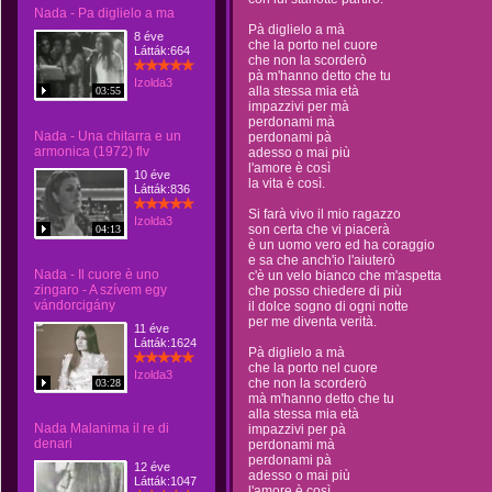
Nada - Pa diglielo a ma
Pà diglielo a mà
8 éve
che la porto nel cuore
Látták:664
che non la scorderò
pà m'hanno detto che tu
Izolda3
alla stessa mia età
03:55
impazzivi per mà
perdonami mà
Nada - Una chitarra e un
perdonami pà
armonica (1972) flv
adesso o mai più
l'amore è così
10 éve
la vita è così.
Látták:836
Si farà vivo il mio ragazzo
Izolda3
son certa che vi piacerà
04:13
è un uomo vero ed ha coraggio
e sa che anch'io l'aiuterò
Nada - Il cuore è uno
c'è un velo bianco che m'aspetta
zingaro - A szívem egy
che posso chiedere di più
vándorcigány
il dolce sogno di ogni notte
per me diventa verità.
11 éve
Látták:1624
Pà diglielo a mà
che la porto nel cuore
Izolda3
che non la scorderò
03:28
mà m'hanno detto che tu
alla stessa mia età
Nada Malanima il re di
impazzivi per pà
denari
perdonami mà
perdonami pà
12 éve
adesso o mai più
Látták:1047
l'amore è così