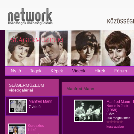
SLÁGERMÚZEUM
Nyitó
Tagok
Képek
Videók
Hírek
Fórum
SLÁGERMÚZEUM
Manfred Mann
videógalériái
Manfred Mann
Manfred Mann -
Name Is Jack
7 videó
(1968)
5 éve
250 megtekintés
Keresztes
kustragabor
Ildikó