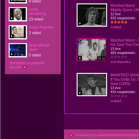
8 videó
Manfred Mann -
Louis
Mighty Quinn 19
Armstrong
12 éve
633 megtekintés
23 videó
Jorge Negrete
Izolda3
2 videó
Manfred Mann -
Ha Said The Cl
Jean Michel
13 éve
Jarre
493 megtekintés
5 videó
02:22
sztruharerika
Böngéssz a galériák
között!
MANFRED MANN
If You Gotta Go,
Now (1965)
13 éve
433 megtekintés
Izolda3
VISSZA A(Z) SLÁGERMÚZEUM KÖZÖSSÉG