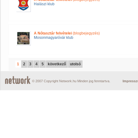
Halászi klub
A Nótasztár felvételei
(blogbejegyzés)
Mosonmagyaróvár klub
1
2
3
4
5
következő
utolsó
© 2007 Copyright Network.hu Minden jog fenntartva.
Impress