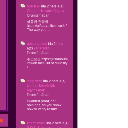
fxxu fxxu
írta
2 hete
a(z)
Operett - Kovács Brigitta
fórumtémában:
상품권 현금화
https://giftpay. clickn.co.kr/
The way you ...
getout getout
írta
2 hete
a(z)
Zenerádió
fórumtémában:
주소모음 https://jusomoum.
imweb.me/ Out of curiosity
I ...
long short
írta
2 hete
a(z)
Ünnepi köszöntők
egymásnak
fórumtémában:
I wanted proof, not
opinions, so you show
how to verify results. ...
zhard zhard
írta
2 hete
a(z)
S.O.S. Bakonyszentlászlói