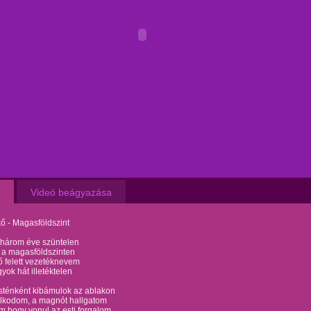
Videó beágyazása
ő - Magasföldszint
 három éve szüntelen
m a magasföldszinten
 felett vezetéknevem
ok hát illetéktelen
sténként kibámulok az ablakon
lkodom, a magnót hallgatom
 hogy vonul az esti forgalom