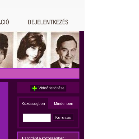
Videó feltöltése
Közösségben
Mindenben
Ez történt a közösségben: