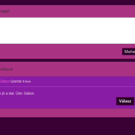
táld!
ólások
 Gábor
üzente
9 éve
jó a dal. Üdv. Gábor.
Válasz