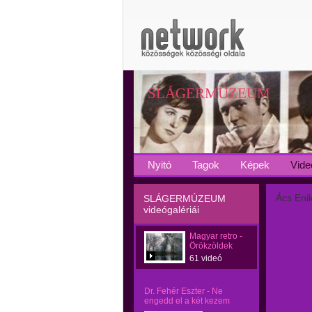
SLÁGERMÚZEUM
Nyitó
Tagok
Képek
Vide
Ács Eni
SLÁGERMÚZEUM
videógalériái
Magyar retro -
Örökzöldek
61 videó
Dr. Fehér Eszter - Ne
engedd el a két kezem