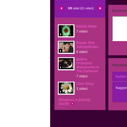
3/8
oldal (61 videó)
Kommen
Babják Márta
7 videó
Biszák Júlia
videógalériája
6 videó
galéria
Orchestral
Hozzász
Manoeuvres In
The Darkneve
7 videó
Kustra
Gara Görgy
Nagyon 
3 videó
Böngéssz a galériák
között!