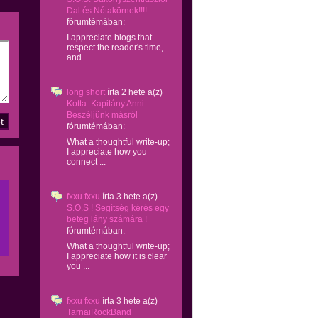
Dal és Nótakörnek!!!!
fórumtémában:
I appreciate blogs that
respect the reader's time,
and ...
long short
írta
2 hete
a(z)
Kotta: Kapitány Anni -
Beszéljünk másról
fórumtémában:
What a thoughtful write-up;
I appreciate how you
connect ...
fxxu fxxu
írta
3 hete
a(z)
S.O.S ! Segítség kérés egy
beteg lány számára !
fórumtémában:
What a thoughtful write-up;
I appreciate how it is clear
you ...
fxxu fxxu
írta
3 hete
a(z)
TarnaiRockBand