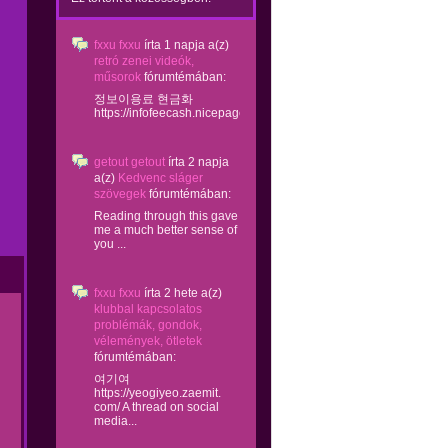
fxxu fxxu
írta
1 napja
a(z)
retró zenei videók,
műsorok
fórumtémában:
정보이용료 현금화
https://infofeecash.nicepage...
getout getout
írta
2 napja
a(z)
Kedvenc sláger
szövegek
fórumtémában:
Reading through this gave
me a much better sense of
you ...
fxxu fxxu
írta
2 hete
a(z)
klubbal kapcsolatos
problémák, gondok,
vélemények, ötletek
fórumtémában:
여기여
https://yeogiyeo.zaemit.
com/ A thread on social
media...