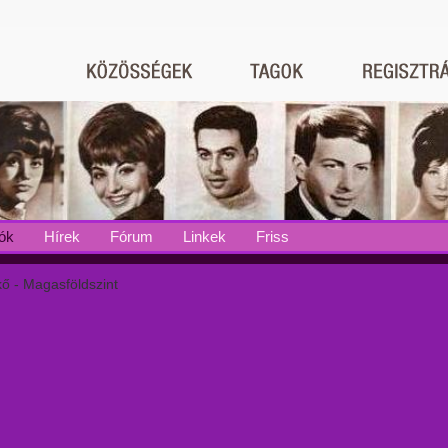
ók
Hírek
Fórum
Linkek
Friss
kő - Magasföldszint