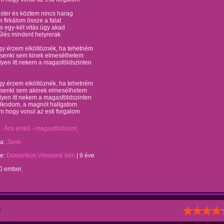
ster és köztem nincs harag
 firkálom össze a falat
 egy-két vitás ügy akad
űlés mindent helyrerak
gy érzem elköltöznék, ha tehetném
t senki sem kinek elmesélhetem
yen itt nekem a magasföldszinten
gy érzem elköltöznék, ha tehetném
t senki sem akinek elmesélhetem
yen itt nekem a magasföldszinten
lkodom, a magnót hallgatom
 hogy vonul az esti forgalom
Ács enikő - magasföldszint
a:
Zene
te:
Domonkos Vilmosné Irén
|
9 éve
0 ember.
!