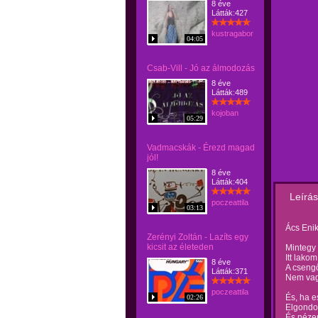
8 éve
Látták:427
kustragabor
04:05
Csab-Vill - Jó az álmodozás
8 éve
Látták:489
kojoban
05:29
Vadmacskák - Érezd magad
jól!
8 éve
Látták:404
Leírás
poczeattila
03:13
Ács Enik
Zerényi Zoltán - Lazíts egy
kicsit az életeden
Mintegy
Itt lako
8 éve
A csengő
Látták:371
Nem vagy
poczeattila
És, ha e
02:26
Elgondo
És nézem