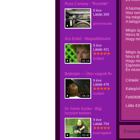
Russ Conway - "Roulette"
A házme
8 éve
Hisz nem
Látták:309
Ha mégis
A lalógy
grenovicslaszlo
Mégis ú
Nincs it
Ács Enikő - Magasföldszint
Hogy mil
9 éve
Látták:421
Mégis ú
Nincs it
Izolda3
Hogy mil
02:14
Elgondo
És nézem
Bojtorján — Úton vagyok flv
Címkék:
9 éve
Látták:476
Kategóri
Izolda3
04:24
Feltöltöt
Látta 42
Dr. Fehér Eszter - Bújj
hozzám kedves
9 éve
Látták:754
Értékeld
kustragabor
03:42