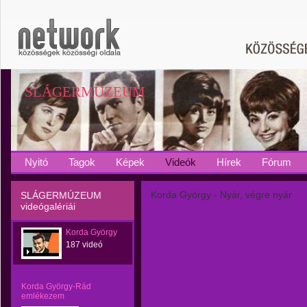
SLÁGERMÚZEUM
Nyitó
Tagok
Képek
Videók
Hírek
Fórum
Korda György - Nyár, végre nyár
SLÁGERMÚZEUM
videógalériái
Korda György
187 videó
Korda György-Rád
emlékezem