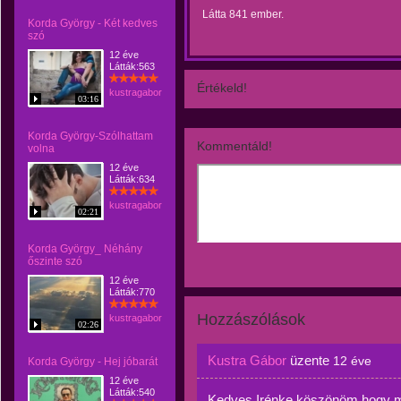
Látta 841 ember.
Korda György - Két kedves
szó
12 éve
Látták:563
Értékeld!
kustragabor
03:16
Korda György-Szólhattam
Kommentáld!
volna
12 éve
Látták:634
kustragabor
02:21
Korda György_ Néhány
őszinte szó
12 éve
Látták:770
Hozzászólások
kustragabor
02:26
Kustra Gábor
üzente
12 éve
Korda György - Hej jóbarát
12 éve
Látták:540
Kedves Irénke köszönöm,hogy 