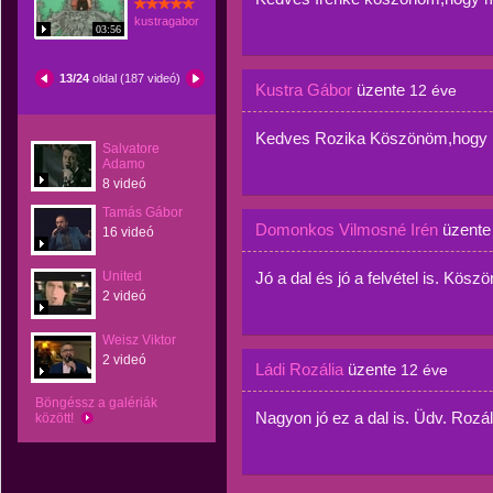
kustragabor
03:56
13/24
oldal (187 videó)
Kustra Gábor
üzente
12 éve
Kedves Rozika Köszönöm,hogy 
Salvatore
Adamo
8 videó
Tamás Gábor
Domonkos Vilmosné Irén
üzent
16 videó
United
Jó a dal és jó a felvétel is. Kö
2 videó
Weisz Viktor
2 videó
Ládi Rozália
üzente
12 éve
Böngéssz a galériák
Nagyon jó ez a dal is. Üdv. Rozál
között!