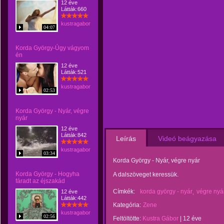
12 éve
Látták:660
kustragabor
04:07
Korda György-Úgy vágyom
én
12 éve
Látták:521
kustragabor
02:53
Korda György - Nyár, végre
nyár
12 éve
Látták:842
Leírás
Videó beágyazása
kustragabor
03:34
Korda György - Nyár, végre nyár
Korda György - Hogyha
A dalszöveget keressük.
fáradt az éjszakád
Címkék:
korda györgy - nyár
végre nyá
12 éve
Látták:442
Kategória:
Zene
kustragabor
02:56
Feltöltötte:
Kustra Gábor
|
12 éve