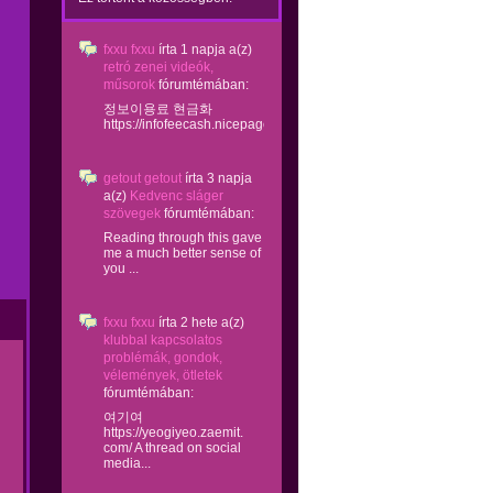
fxxu fxxu
írta
1 napja
a(z)
retró zenei videók,
műsorok
fórumtémában:
정보이용료 현금화
https://infofeecash.nicepage...
getout getout
írta
3 napja
a(z)
Kedvenc sláger
szövegek
fórumtémában:
Reading through this gave
me a much better sense of
you ...
fxxu fxxu
írta
2 hete
a(z)
klubbal kapcsolatos
problémák, gondok,
vélemények, ötletek
fórumtémában:
여기여
https://yeogiyeo.zaemit.
com/ A thread on social
media...