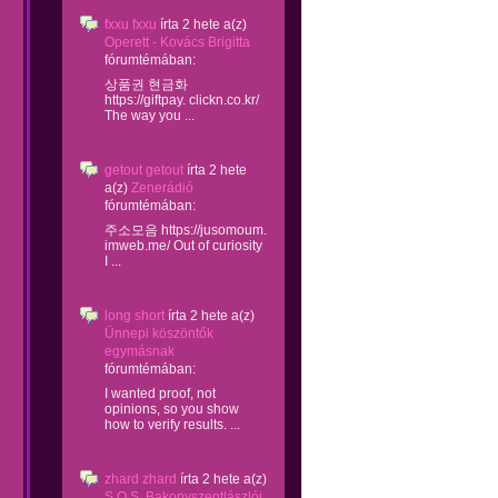
fxxu fxxu
írta
2 hete
a(z)
Operett - Kovács Brigitta
fórumtémában:
상품권 현금화
https://giftpay. clickn.co.kr/
The way you ...
getout getout
írta
2 hete
a(z)
Zenerádió
fórumtémában:
주소모음 https://jusomoum.
imweb.me/ Out of curiosity
I ...
long short
írta
2 hete
a(z)
Ünnepi köszöntők
egymásnak
fórumtémában:
I wanted proof, not
opinions, so you show
how to verify results. ...
zhard zhard
írta
2 hete
a(z)
S.O.S. Bakonyszentlászlói