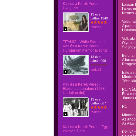
Kati és a Kerek Perec:
Lassan f
Üvegszív
Lázas m
Nemes v
13 éve
Látták:1340
Vadonatú
A parton
Izolda3
Hatalma
Volt, ak
TITANIC - White Star Line- -
Olyan is
Kati és a Kerek Perec-
S a jegy
Hungaryan memorial song
Belül a 
13 éve
A társas
Látták:998
Rengeteg
Izolda3
Este a n
Mindenk
Több kil
Kati és a Kerek Perec -
Eladom a bánatom (1978 -
R1: NÉM
kiadatlan dal)
És a me
Jönnek 
13 éve
Látták:667
R1
Izolda3
Minden ú
Az angol
Az Atlan
Kati és a Kerek Perec - Egy
kölcsön álom
R2: Ném