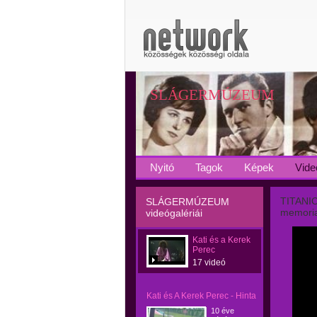
SLÁGERMÚZEUM
Nyitó
Tagok
Képek
Vide
TITANIC
SLÁGERMÚZEUM
memoria
videógalériái
Kati és a Kerek
Perec
17 videó
Kati és A Kerek Perec - Hinta
10 éve