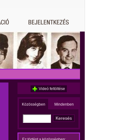
Videó feltöltése
Közösségben
Mindenben
Ez történt a közösségben: