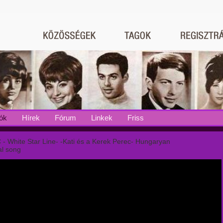
ók
Hírek
Fórum
Linkek
Friss
 - White Star Line- -Kati és a Kerek Perec- Hungaryan
l song