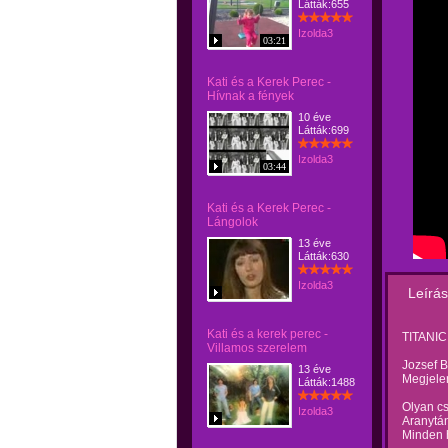
Látták:655
Izolda3
03:21
Kati és a Kerek Perec -
Hívnak a fények
10 éve
Látták:699
Izolda3
03:44
Kati és a Kerek Perec -
Lángolok
13 éve
Látták:630
Izolda3
Leírás
Kati és a kerek perec -
TITANIC 
Villamos szerelem
Jozsef 
13 éve
Megjelen
Látták:1488
Olyan c
Izolda3
Aranytán
Minden 