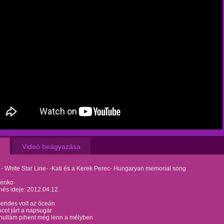
Videó beágyazása
- White Star Line- -Kati és a Kerek Perec- Hungaryan memorial song
Benko·
és ideje: 2012.04.12.
sendes volt az óceán
cot járt a napsugár
hullám pihent még lenn a mélyben