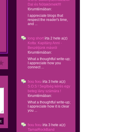
Dal és Nótakörnek!!!!
fórumtémában:
I appreciate blogs that
respect the reader's time,
and ...
long short
írta
2 hete
a(z)
Kotta: Kapitány Anni -
Beszéljünk másról
fórumtémában:
What a thoughtful write-up;
I appreciate how you
connect ...
fxxu fxxu
írta
3 hete
a(z)
S.O.S ! Segítség kérés egy
beteg lány számára !
fórumtémában:
What a thoughtful write-up;
I appreciate how it is clear
you ...
fxxu fxxu
írta
3 hete
a(z)
TarnaiRockBand