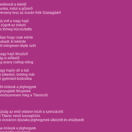
elébredt a kikötő
unka, indul a gőzerő
erseny lesz az óceán Kék Szalagjáért
j volt a nagy hajó
 zúgott az induló
s tömeg búcsúztatta
i épp hogy csak elérte
 akadt, ki lekéste
ét mérgesen tépte szét
nagy hajó fényűző
ág is előkelő
 arany csillog-villog
agy hajón áll a bál
i jókedvű, boldog már
ó gyémánt biztosítva
A óriások a jéghegyek
gnyugtató fényjelek
rendszeresen még a Titanicról
jság az első oldalon közli a szenzációt:
 Titanic nevű luxusgőzös
ti-óceánon éjszaka jéghegynek ütközött és elsüllyedt
a óriások a jéghegyek