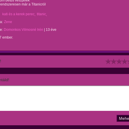
om betűs vészjelek
endszeresen már a Titanicról
kati és a kerek perec
titanic
a:
Zene
te:
Domonkos Vilmosné Irén
|
13 éve
7 ember.
!
táld!