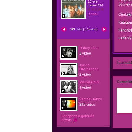
És a hár
13 éve
Jönnek r
Látták:434
Izolda3
Címkék:
Kategóri
2/3
oldal (17 videó)
Feltöltöt
Látta 99
Dobay Lívia
1 videó
Értékeld
Jackie
DeShannon
2 videó
Kommen
Marika Rökk
4 videó
Vámosi János
292 videó
Böngéssz a galériák
között!