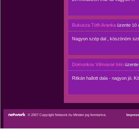
Bukusza Tóth Aranka
üzente
10 
Nagyon szép dal , köszönöm szé
Domonkos Vilmosné Irén
üzent
Ritkán hallott dala - nagyon jó.
© 2007 Copyright Network.hu Minden jog fenntartva.
Impres