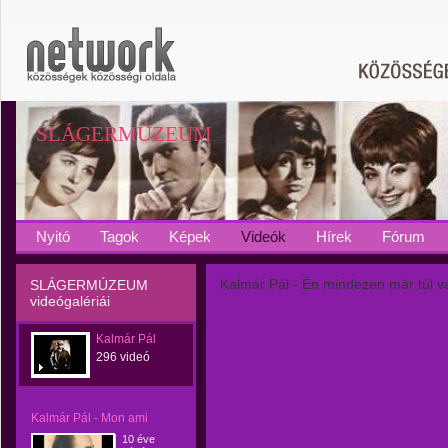
SLÁGERMÚZEUM
Nyitó
Tagok
Képek
Videók
Hírek
Fórum
Kalmár Pál - Én mindezen már túl 
SLÁGERMÚZEUM
videógalériái
Kalmár Pál
296 videó
Kalmár Pál - Mon ami
10 éve