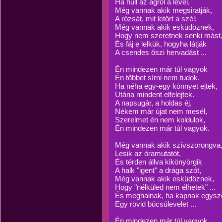
Ha hull az ágról a levél,
Még vannak akik megsiratják,
A rózsát, mit letört a szél;
Még vannak akik esküdöznek,
Hogy nem szeretnek senki mást
És fáj e lelkük, hogyha látják
A csendes őszi hervadást ...
Én mindezen már túl vagyok
Én többet sírni nem tudok.
Ha néha egy-egy könnyet ejtek,
Utána mindent elfelejtek.
A napsugár, a holdas éj,
Nékem már újat nem mesél,
Szerelmet én nem koldulok,
Én mindezen már túl vagyok.
Még vannak akik szívszorongva
Lesik az óramutatót,
És térden állva kikönyörgik
A halk "igent" a drága szót,
Még vannak akik esküdöznek,
Hogy "nélküled nem élhetek" ...
És meghalnak, ha kapnak egysze
Egy rövid búcsúlevelet ...
Én mindezen már túl vagyok ...