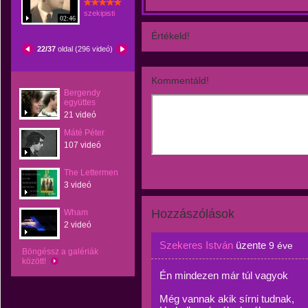
szekipisti
02:46
Értékeld!
22/37
oldal (296 videó)
Kommentáld!
Bergendy
együttes
21 videó
Máté Péter
107 videó
The Lettermen
3 videó
Hozzászólások
Wham
2 videó
Szekeres István
üzente
9 éve
Böngéssz a galériák
között!
Én mindezen már túl vagyok
Még vannak akik sírni tudnak,