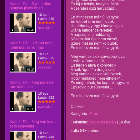
Kalmár Pál - Gyémántos
És fáj e lelkük, hogyha látják
hintóval jövök érted
A csendes őszi hervadást ...
10 éve
Én mindezen már túl vagyok
Látták:440
Én többet sírni nem tudok.
Ha néha egy-egy könnyet ejtek,
szekipisti
Utána mindent elfelejtek.
02:45
A napsugár, a holdas éj,
Nékem már újat nem mesél,
Kalmár Pál - Utánad nem
Szerelmet én nem koldulok,
jöhet már senki más
Én mindezen már túl vagyok.
10 éve
Még vannak akik szívszorongva,
Látták:375
Lesik az óramutatót,
És térden állva kikönyörgik
szekipisti
A halk "igent" a drága szót,
03:27
Még vannak akik esküdöznek,
Hogy "nélküled nem élhetek" ...
Kalmár Pál - Még ma este
És meghalnak, ha kapnak egyszer,
rám találhatsz
Egy rövid búcsúlevelet ...
10 éve
Én mindezen már túl vagyok ...
Látták:332
Címkék:
szekipisti
02:45
Kategória:
Zene
Kalmár Pál - Meg van írva a
Feltöltötte:
Szekeres István
|
10 éve
sors könyvébe
Látta 548 ember.
10 éve
Látták:449