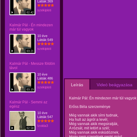
Látták:369
szekipisti
02:42
Kalmár Pál - Én mindezen
már túl vagyok
10 éve
Látták:549
szekipisti
03:21
Kalmár Pál - Messze földön
távol
10 éve
Látták:486
Leírás
Videó beágyazása
szekipisti
03:19
Kalmár Pál: Én mindezen már túl vagyok
Kalmár Pál - Semmi az
egész
Erőss Béla szerzeménye
10 éve
Még vannak akik sírni tudnak,
Látták:547
Ha hull az ágról a levél,
Még vannak akik megsiratják,
Izolda3
A rózsát, mit letört a szél;
02:58
Még vannak akik esküdöznek,
Hogy nem szeretnek senki mást,