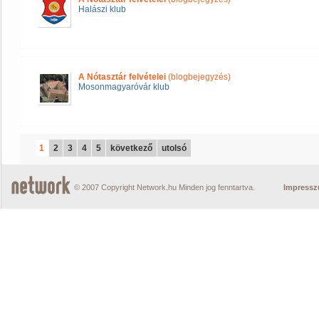
Halászi klub
A Nótasztár felvételei
(blogbejegyzés)
Mosonmagyaróvár klub
1
2
3
4
5
következő
utolsó
© 2007 Copyright Network.hu Minden jog fenntartva.
Impress