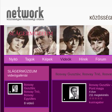
SLÁGERMÚZEUM
Nyitó
Tagok
Képek
Videók
Hírek
Fórum
SLÁGERMÚZEUM
Ilosvay Gusztáv, Ilosvay Trió, Ilosv
videógalériái
Ilosvay
Ilosvay Gusztáv -
Gusztáv,
Pont maga
Ilosvay Trió,
4 éve
Ilosvay
211 megtekintés
Együttes
kustragabor
8 videó