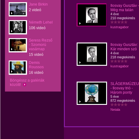
Jane Birkin
Ilosvay Gusztáv -
2 videó
Még ma talán
4 éve
210 megtekintés
Németh Lehel
kustragabor
106 videó
Seress Rezső
- Szomorú
Ilosvay Gusztáv:
vasárnap
Kár minden szó
4 éve
15 videó
218 megtekintés
Demis
kustragabor
Roussos
16 videó
Böngéssz a galériák
SLÁGERMÚZE
között!
- Ilosvay trió -
Három ponty
5 éve
872 megtekintés
Netala