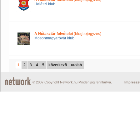
Halászi klub
A Nótasztár felvételei
(blogbejegyzés)
Mosonmagyaróvár klub
1
2
3
4
5
következő
utolsó
© 2007 Copyright Network.hu Minden jog fenntartva.
Impress