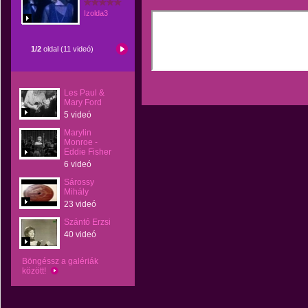
Izolda3
1/2
oldal (11 videó)
Les Paul &
Mary Ford
5 videó
Marylin
Monroe -
Eddie Fisher
6 videó
Sárossy
Mihály
23 videó
Szántó Erzsi
40 videó
Böngéssz a galériák
között!