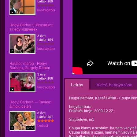
Látták:189
kustragabor
Hegyi Barbara Utcasarkon
sir egy kisgyerek
3 éve
Látták:154
kustragabor
Halálos méreg - Hegyi
Barbara, Gergely Róbert
3 éve
Látták:166
Leírás
Videó beágyazása
kustragabor
Hegyi Barbara, Kaszás Attila - Csupa k
Hegyi Barbara — Tavaszi
álmok idején
hegyibarbara·
Feltöltés ideje: 2009.12.22.
8 éve
Látták:467
Slágertévé, m1
Izolda3
Csupa könny a szobám, ha nem vagy ná
02:22
Csupa sóhaj a szám, mért nem vagy ná
Bár hallanám, hogy jönnek már az ismert