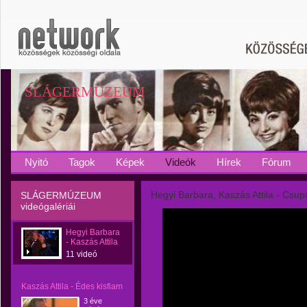
SLÁGERMÚZEUM
Nyitó
Tagok
Képek
Videók
Hírek
Fórum
Hegyi Barbara, Kaszás Attila - Csu
SLÁGERMÚZEUM
videógalériái
Hegyi Barbara
- Kaszás Attila
11 videó
Kaszás Attila - Édes kisfiam
3 éve