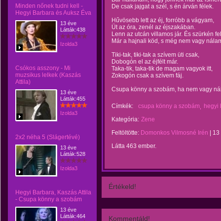
Minden nőnek tudni kell -
De csak jajgat a szél, s én árván félek.
Hegyi Barbara és Auksz Éva
Hűvösebb lett az éj, forróbb a vágyam,
13 éve
Üt az óra, zenél az éjszakában.
Látták:438
Lenn az utcán villamos jár. És szürkén fel
Már a hajnali köd, s még nem vagy nálam
Izolda3
Tiki-tak, tiki-tak a szívem üti csak,
Dobogón el az éjfélt már.
Csókos asszony - Mi
Taka-tik, taka-tik de magam vagyok itt,
muzsikus lelkek (Kaszás
Zokogón csak a szívem fáj.
Attila)
Csupa könny a szobám, ha nem vagy nál
13 éve
Látták:455
Címkék:
csupa könny a szobám
hegyi 
Izolda3
Kategória:
Zene
Feltöltötte:
Domonkos Vilmosné Irén
|
13
2x2 néha 5 (Slágertévé)
Látta 463 ember.
13 éve
Látták:528
Izolda3
Értékeld!
Hegyi Barbara, Kaszás Attila
- Csupa könny a szobám
13 éve
Látták:464
Kommentáld!