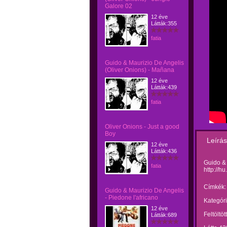
Galore 02
12 éve
Látták:355
fatia
Guido & Maurizio De Angelis
(Oliver Onions) - Mañana
12 éve
Látták:439
fatia
Oliver Onions - Just a good
Boy
Leírás
12 éve
Látták:436
Guido &
fatia
http://h
Címkék:
Guido & Maurizio De Angelis
- Piedone l'africano
Kategóri
12 éve
Feltöltöt
Látták:689