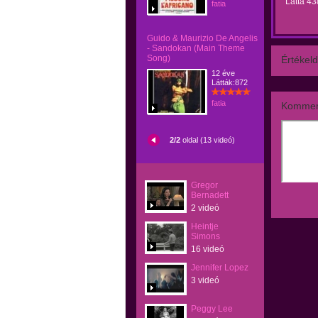
Látta 43
fatia
Guido & Maurizio De Angelis
- Sandokan (Main Theme
Song)
Értékeld
12 éve
Látták:872
fatia
Kommen
2/2
oldal (13 videó)
Gregor
Bernadett
2 videó
Heintje
Simons
16 videó
Jennifer Lopez
3 videó
Peggy Lee