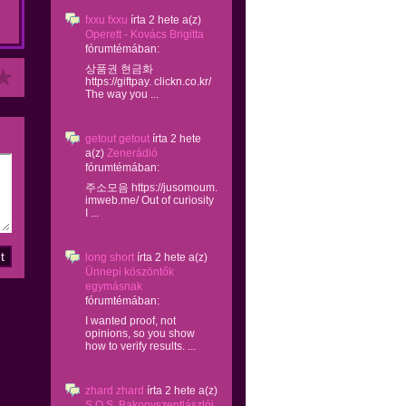
fxxu fxxu
írta
2 hete
a(z)
Operett - Kovács Brigitta
fórumtémában:
상품권 현금화
https://giftpay. clickn.co.kr/
The way you ...
getout getout
írta
2 hete
a(z)
Zenerádió
fórumtémában:
주소모음 https://jusomoum.
imweb.me/ Out of curiosity
I ...
long short
írta
2 hete
a(z)
Ünnepi köszöntők
egymásnak
fórumtémában:
I wanted proof, not
opinions, so you show
how to verify results. ...
zhard zhard
írta
2 hete
a(z)
S.O.S. Bakonyszentlászlói