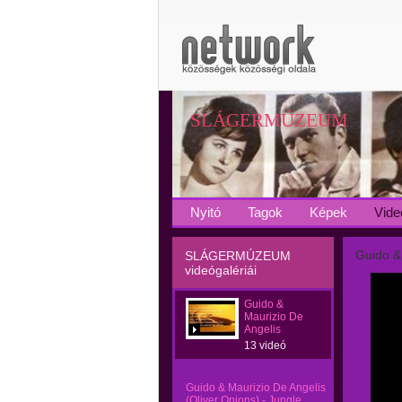
SLÁGERMÚZEUM
Nyitó
Tagok
Képek
Vide
Guido &
SLÁGERMÚZEUM
videógalériái
Guido &
Maurizio De
Angelis
13 videó
Guido & Maurizio De Angelis
(Oliver Onions) - Jungle