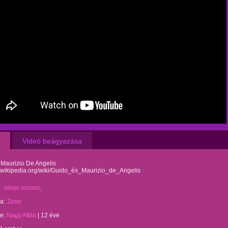
Videó beágyazása
 Maurizio De Angelis
u.wikipedia.org/wiki/Guido_és_Maurizio_de_Angelis
oliver onions
a:
Zene
te:
Nagy Attila
|
12 éve