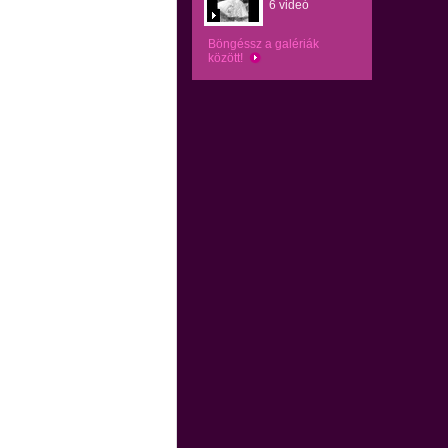
6 videó
Böngéssz a galériák
között!