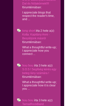
Dal és Nótakörnek!!!!
fórumtémában:
I appreciate blogs that
respect the reader's time,
and ...
long short
írta
2 hete
a(z)
Kotta: Kapitány Anni -
Beszéljünk másról
fórumtémában:
What a thoughtful write-up;
I appreciate how you
connect ...
fxxu fxxu
írta
3 hete
a(z)
S.O.S ! Segítség kérés egy
beteg lány számára !
fórumtémában:
What a thoughtful write-up;
I appreciate how it is clear
you ...
fxxu fxxu
írta
3 hete
a(z)
TarnaiRockBand