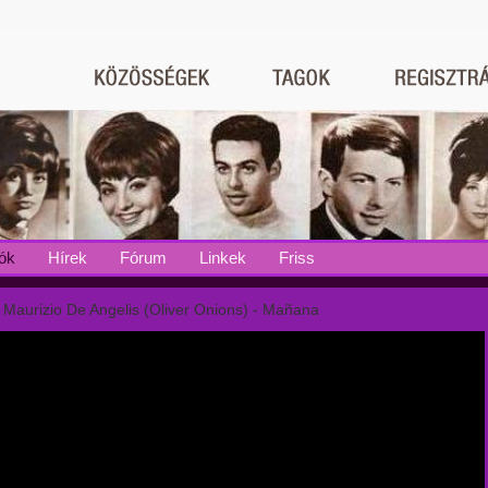
ók
Hírek
Fórum
Linkek
Friss
 Maurizio De Angelis (Oliver Onions) - Mañana