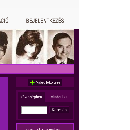
Videó feltöltése
Közösségben
Mindenben
Ez történt a közösségben: