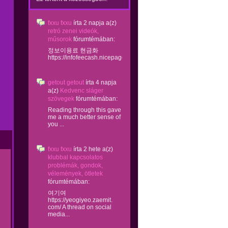
fxxu fxxu
írta
2 napja
a(z)
retró zenei videók,
műsorok
fórumtémában:
정보이용료 현금화
https://infofeecash.nicepage...
getout getout
írta
4 napja
a(z)
Kedvenc sláger
szövegek
fórumtémában:
Reading through this gave
me a much better sense of
you ...
fxxu fxxu
írta
2 hete
a(z)
klubbal kapcsolatos
problémák, gondok,
vélemények, ötletek
fórumtémában:
여기여
https://yeogiyeo.zaemit.
com/ A thread on social
media...