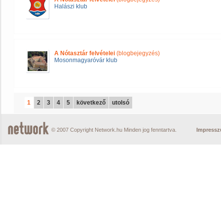
Halászi klub
A Nótasztár felvételei
(blogbejegyzés)
Mosonmagyaróvár klub
1
2
3
4
5
következő
utolsó
© 2007 Copyright Network.hu Minden jog fenntartva.
Impress