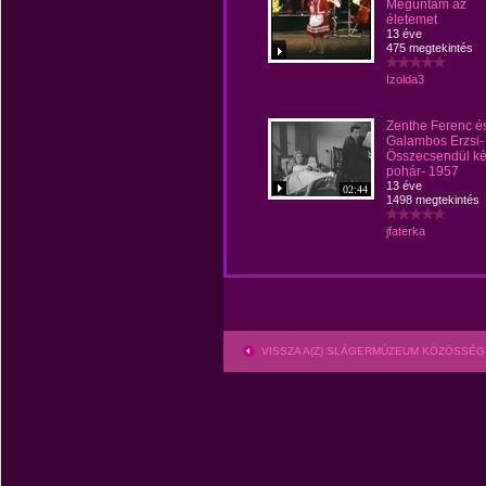
Meguntam az
életemet
13 éve
475 megtekintés
Izolda3
Zenthe Ferenc é
Galambos Erzsi-
Összecsendül ké
pohár- 1957
13 éve
02:44
1498 megtekintés
jfaterka
VISSZA A(Z) SLÁGERMÚZEUM KÖZÖSSÉG