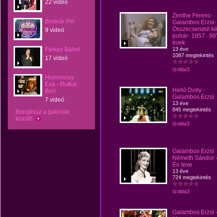
22 videó
Zenthe Ferenc-
Bodnár Piri
Galambos Erzsi-
Összecsendül ké
9 videó
pohár- 1957...90
évek
Farkas Bálint
13 éve
1087 megtekintés
17 videó
Izolda3
Homonnay
Éva - Rutkai
Helló Dolly -
Bori
Galambos Erzsi
7 videó
13 éve
845 megtekintés
Böngéssz a galériák
között!
Izolda3
Galambos Erzsi
Németh Sándor 
Én teve
13 éve
724 megtekintés
Izolda3
Galambos Erzsi 