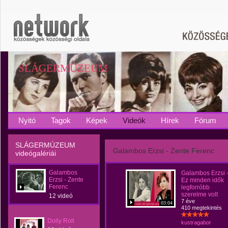
SLÁGERMÚZEUM
Nyitó
Tagok
Képek
Videók
Hírek
Fórum
SLÁGERMÚZEUM
Galambos Erzsi - Zente Ferenc
videógalériái
Galambos
Galambos Erzsi 
Erzsi - Zente
Ez minden idők
Ferenc
legforróbb
szerelme volt
12 videó
7 éve
03:04
410 megtekintés
Dolly Roll
kustragabor