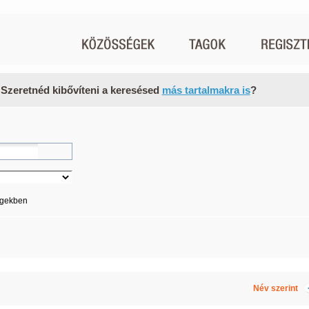
 Szeretnéd kibővíteni a keresésed
más tartalmakra is
?
égekben
Név szerint