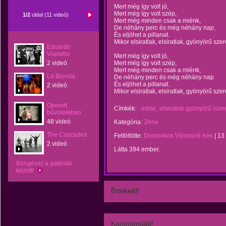
Mert még így volt jó,
Mert még így volt szép,
1/2
oldal (11 videó)
Mert még minden csak a miénk,
De néhány perc és még néhány nap,
És eljöhet a pillanat.
Mikor elsiratlak, elsiratlak, gyönyörű sze
Eduardo
Vianello
Mert még így volt jó,
2 videó
Mert még így volt szép,
Mert még minden csak a miénk,
La Bionda
De néhány perc és még néhány nap
És eljöhet a pillanat.
2 videó
Mikor elsiratlak, elsiratlak, gyönyörű sze
Operett
Címkék:
edda
elsiratlak gyönyörű sze
bűvöletében
48 videó
Kategória:
Zene
The Cascades
Feltöltötte:
Domonkos Vilmosné Irén
|
13
2 videó
Látta 394 ember.
Böngéssz a galériák
között!
Értékeld!
Kommentáld!