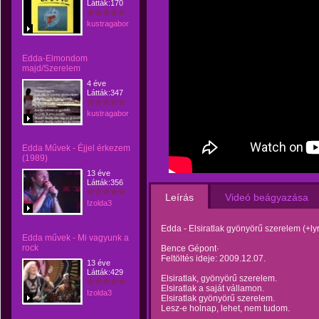
Látták:170
kustragabor
Edda-Elmondom
majd/Szerelem
4 éve
Látták:347
kustragabor
Edda Művek - Éjjel érkezem
(1989)
13 éve
Látták:356
Leírás
Videó beágyazása
Izolda3
Edda - Elsiratlak gyönyörű szerelem (+lyr
Edda művek - Mi vagyunk a
rock
Bence Gépont·
Feltöltés ideje: 2009.12.07.
13 éve
Látták:429
Elsiratlak, gyönyörű szerelem.
Elsiratlak a saját vállamon.
Izolda3
Elsiratlak gyönyörű szerelem.
Lesz-e holnap, lehet, nem tudom.