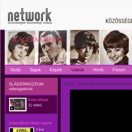
SLÁGERMÚZEUM
Nyitó
Tagok
Képek
Videók
Hírek
Fórum
Edda - Elsiratlak gyönyörű szerelem 
SLÁGERMÚZEUM
videógalériái
Edda Művek
11 videó
Edda Művek-Veled vagyok
2 éve