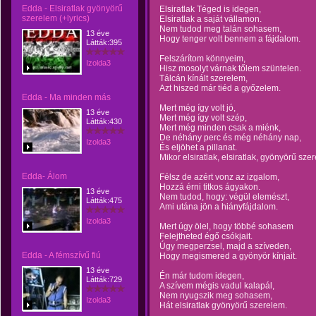
Edda - Elsiratlak gyönyörű
Elsiratlak Téged is idegen,
szerelem (+lyrics)
Elsiratlak a saját vállamon.
Nem tudod meg talán sohasem,
13 éve
Hogy tenger volt bennem a fájdalom.
Látták:395
Felszárítom könnyeim,
Izolda3
Hisz mosolyt várnak tőlem szüntelen.
Tálcán kínált szerelem,
Azt hiszed már tiéd a győzelem.
Edda - Ma minden más
Mert még így volt jó,
13 éve
Mert még így volt szép,
Látták:430
Mert még minden csak a miénk,
De néhány perc és még néhány nap,
Izolda3
És eljöhet a pillanat.
Mikor elsiratlak, elsiratlak, gyönyörű sze
Edda- Álom
Félsz de azért vonz az izgalom,
Hozzá érni titkos ágyakon.
13 éve
Nem tudod, hogy: végül elemészt,
Látták:475
Ami utána jön a hiányfájdalom.
Izolda3
Mert úgy ölel, hogy többé sohasem
Felejtheted égő csókjait.
Úgy megperzsel, majd a szíveden,
Edda - A fémszívű fiú
Hogy megismered a gyönyör kínjait.
13 éve
Én már tudom idegen,
Látták:729
A szívem mégis vadul kalapál,
Nem nyugszik meg sohasem,
Izolda3
Hát elsiratlak gyönyörű szerelem.