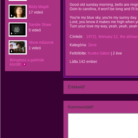
Good old sunday morning, bells are ring
Bódy Magdi
Goin to carolina, it won't be long and I'll 
17 videó
You're my blue sky, you're my sunny day.
Lord, you know it makes me high when yo
Sandie Shaw
Turn your love my way, yeah, yeah, yeah
5 videó
Címkék:
1972)
february 12
the allman
Show műsorok
Kategória:
Zene
1 videó
Feltöltötte:
Kustra Gábor
|
2 éve
Böngéssz a galériák
Látta 142 ember.
között!
Értékeld!
Kommentáld!