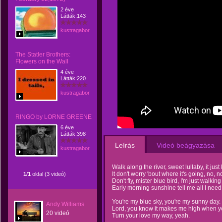
2 éve
Látták:143
kustragabor
The Statler Brothers:
Flowers on the Wall
4 éve
Látták:220
kustragabor
RINGO by LORNE GREENE
6 éve
Látták:398
Leírás
Videó beágyazása
kustragabor
Walk along the river, sweet lullaby, it jus
It don't worry 'bout where it's going, no, n
1/1
oldal (3 videó)
Don't fly, mister blue bird, I'm just walki
Early morning sunshine tell me all I nee
You're my blue sky, you're my sunny day.
Andy Williams
Lord, you know it makes me high when yo
20 videó
Turn your love my way, yeah.