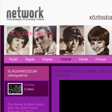
SLÁGERMÚZEUM
Nyitó
Tagok
Képek
Videók
Hírek
Fórum
The Allman Brothers Band - Blue Sk
SLÁGERMÚZEUM
12,1972)
videógalériái
Country
3 videó
The Allman Brothers Band -
Blue Sky (Eat A Peach,
February 12,1972)