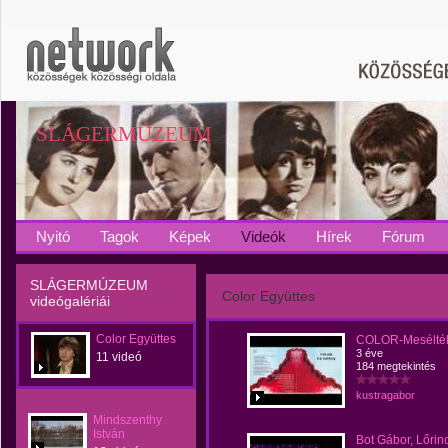
SLÁGERMÚZEUM
Nyitó
Tagok
Képek
Videók
Hírek
Fórum
SLÁGERMÚZEUM
Color Együttes
videógalériái
Color Együttes
COLOR-Mesélté
3 éve
11 videó
184 megtekintés
kustragabor
Mindszenthy
István
Bot Gábor, Lőrin