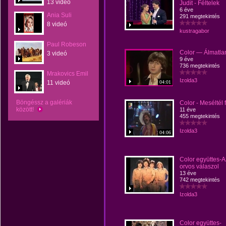
13 videó
Judit - Féltelek
6 éve
Ania Suli
291 megtekintés
8 videó
kustragabor
Paul Robeson
Color — Álmatla
3 videó
9 éve
736 megtekintés
Mrakovics Emil
Izolda3
11 videó
04:01
Böngéssz a galériák
Color - Meséltél f
között!
11 éve
455 megtekintés
Izolda3
04:06
Color együttes-A
orvos válaszol
13 éve
742 megtekintés
Izolda3
Color együttes-