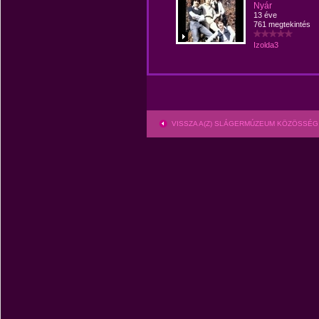
Nyár
13 éve
761 megtekintés
Izolda3
VISSZA A(Z) SLÁGERMÚZEUM KÖZÖSSÉG