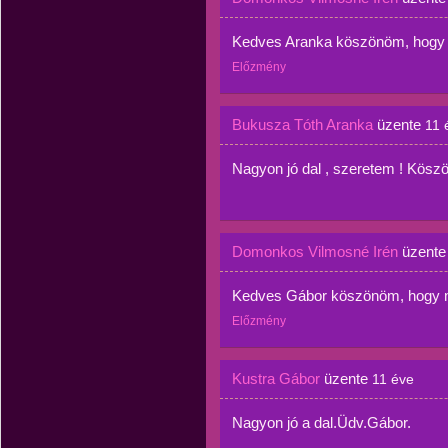
Kedves Aranka köszönöm, hogy m
Előzmény
Bukusza Tóth Aranka
üzente
11 
Nagyon jó dal , szeretem ! Kös
Domonkos Vilmosné Irén
üzent
Kedves Gábor köszönöm, hogy me
Előzmény
Kustra Gábor
üzente
11 éve
Nagyon jó a dal.Üdv.Gábor.