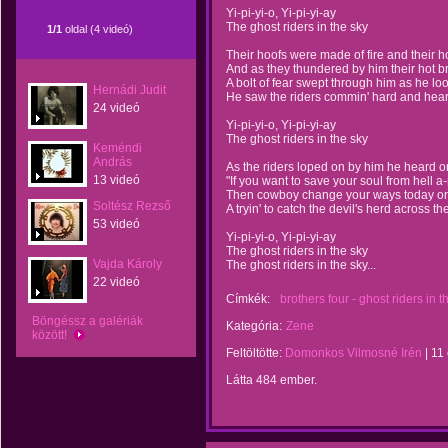
Yi-pi-yi-o, Yi-pi-yi-ay
The ghost riders in the sky
1/1
oldal (4 videó)
Their hoofs were made of fire and their 
And as they thundered by him their hot b
A bolt of fear swept through him as he lo
Hernádi Judit
He saw the riders commin' hard and heard
24 videó
Yi-pi-yi-o, Yi-pi-yi-ay
The ghost riders in the sky
Keméndi
András
As the riders loped on by him he heard o
13 videó
"If you want to save your soul from hell a-
Then cowboy change your ways today or w
Soltész Rezső
A tryin' to catch the devil's herd across t
53 videó
Yi-pi-yi-o, Yi-pi-yi-ay
The ghost riders in the sky
Vajda Károly
The ghost riders in the sky...
22 videó
Címkék:
brothers four - ghost riders in t
Böngéssz a galériák
Kategória:
Zene
között!
Feltöltötte:
Domonkos Vilmosné Irén
|
11
Látta 484 ember.