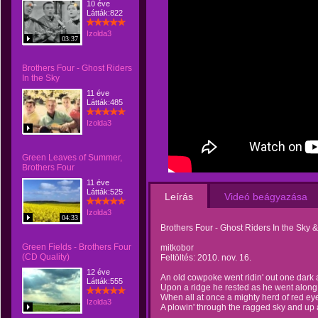
10 éve
Látták:822
Izolda3
03:37
Brothers Four - Ghost Riders
In the Sky
11 éve
Látták:485
Izolda3
Green Leaves of Summer,
Brothers Four
11 éve
Látták:525
Leírás
Videó beágyazása
Izolda3
04:33
Brothers Four - Ghost Riders In the Sky &
Green Fields - Brothers Four
mitkobor
(CD Quality)
Feltöltés: 2010. nov. 16.
12 éve
An old cowpoke went ridin' out one dark
Látták:555
Upon a ridge he rested as he went along
When all at once a mighty herd of red e
Izolda3
A plowin' through the ragged sky and up