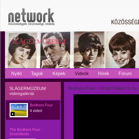
SLÁGERMÚZEUM
Nyitó
Tagok
Képek
Videók
Hírek
Fórum
Brothers Four - Ghost Riders In the
SLÁGERMÚZEUM
videógalériái
Brothers Four
4 videó
The Brothers Four -
Greenfields