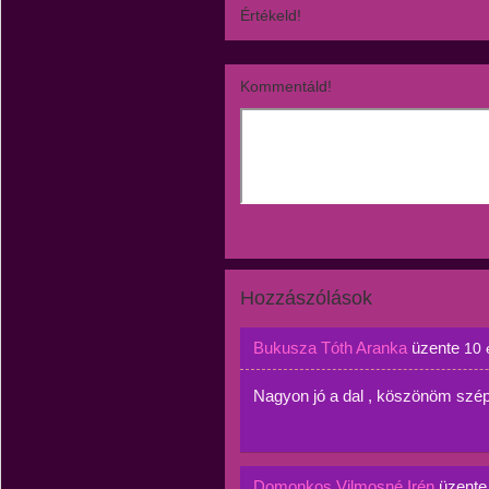
Értékeld!
Kommentáld!
Hozzászólások
Bukusza Tóth Aranka
üzente
10 
Nagyon jó a dal , köszönöm szép
Domonkos Vilmosné Irén
üzent