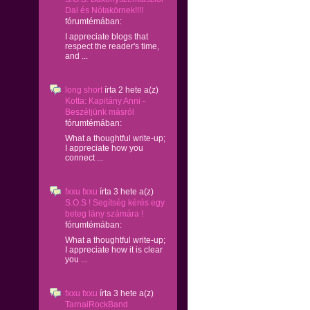
Dal és Nótakörnek!!!!
fórumtémában:
I appreciate blogs that
respect the reader's time,
and ...
long short
írta
2 hete
a(z)
Kotta: Kapitány Anni -
Beszéljünk másról
fórumtémában:
What a thoughtful write-up;
I appreciate how you
connect ...
fxxu fxxu
írta
3 hete
a(z)
S.O.S ! Segítség kérés egy
beteg lány számára !
fórumtémában:
What a thoughtful write-up;
I appreciate how it is clear
you ...
fxxu fxxu
írta
3 hete
a(z)
TarnaiRockBand