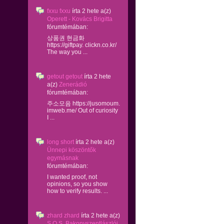
fxxu fxxu
írta
2 hete
a(z)
Operett - Kovács Brigitta
fórumtémában:
상품권 현금화
https://giftpay. clickn.co.kr/
The way you ...
getout getout
írta
2 hete
a(z)
Zenerádió
fórumtémában:
주소모음 https://jusomoum.
imweb.me/ Out of curiosity
I ...
long short
írta
2 hete
a(z)
Ünnepi köszöntők
egymásnak
fórumtémában:
I wanted proof, not
opinions, so you show
how to verify results. ...
zhard zhard
írta
2 hete
a(z)
S.O.S. Bakonyszentlászlói