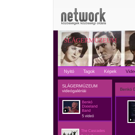
SLÁGERMÚZEUM
Nyitó
Tagok
Képek
Vide
SLÁGERMÚZEUM
Benkó D
videógalériái
Benkó
Dixieland
Band
5 videó
The Cascades