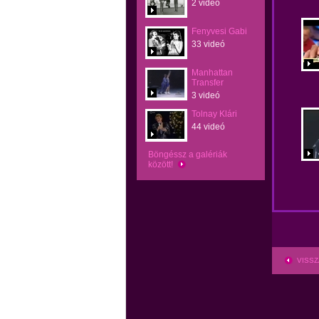
2 videó
Fenyvesi Gabi
33 videó
Manhattan
Transfer
3 videó
Tolnay Klári
44 videó
Böngéssz a galériák
között!
VISSZ