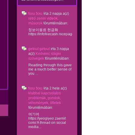
fxxu fxxu
írta
2 napja
a(z)
retró zenei videók,
műsorok
fórumtémában:
정보이용료 현금화
https://infofeecash.nicepage...
getout getout
írta
3 napja
a(z)
Kedvenc sláger
szövegek
fórumtémában:
Reading through this gave
me a much better sense of
you ...
fxxu fxxu
írta
2 hete
a(z)
klubbal kapcsolatos
problémák, gondok,
vélemények, ötletek
fórumtémában:
여기여
https://yeogiyeo.zaemit.
com/ A thread on social
media...