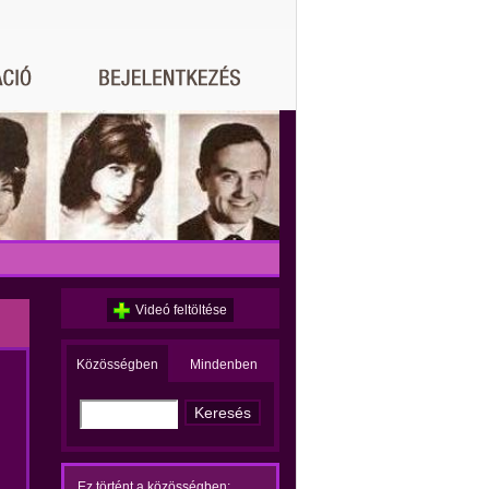
Videó feltöltése
Közösségben
Mindenben
Ez történt a közösségben: