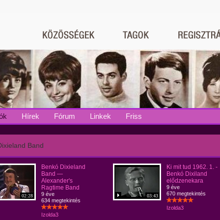
ók
Hírek
Fórum
Linkek
Friss
ixieland Band
Benkó Dixieland
Ki mit tud 1962. 1. -
Band —
Benkó Dixiland
Alexander's
elődzenekara
Ragtime Band
9 éve
670 megtekintés
9 éve
02:28
03:43
634 megtekintés
Izolda3
Izolda3