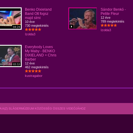
Benko Dixieland
Sándor Benkó -
Band Ott fogsz
Petite Fleur
majd sírni
12 éve
789 megtekintés
10 éve
730 megtekintés
04:24
Izolda3
Izolda3
Everybody Loves
My Maby - BENKO
DIXIELAND + Chris
Barber
12 éve
03:53
462 megtekintés
kustragabor
A A(Z) SLÁGERMÚZEUM KÖZÖSSÉG ÖSSZES VIDEÓJÁHOZ