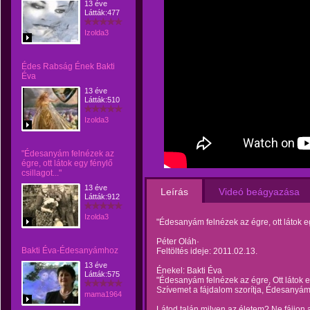
13 éve
Látták:477
Izolda3
Édes Rabság Ének Bakti
Éva
13 éve
Látták:510
Izolda3
"Édesanyám felnézek az
égre, ott látok egy fénylő
csillagot..."
13 éve
Leírás
Videó beágyazása
Látták:912
Izolda3
"Édesanyám felnézek az égre, ott látok egy
Péter Oláh·
Bakti Éva-Édesanyámhoz
Feltöltés ideje: 2011.02.13.
13 éve
Énekel: Bakti Éva
Látták:575
"Édesanyám felnézek az égre, Ott látok eg
Szívemet a fájdalom szorítja, Édesanyám
mama1964
Látod talán milyen az életem? Ne fájjon 