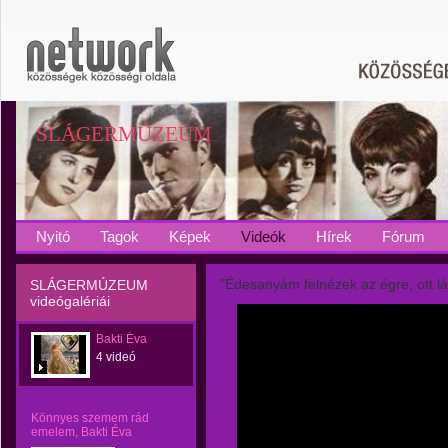
SLÁGERMÚZEUM
Nyitó
Tagok
Képek
Videók
Hírek
Fórum
"Édesanyám felnézek az égre, ott láto
SLÁGERMÚZEUM
videógalériái
Bakti Éva
4 videó
Könnyes szemem rád
emelem, Bakti Éva