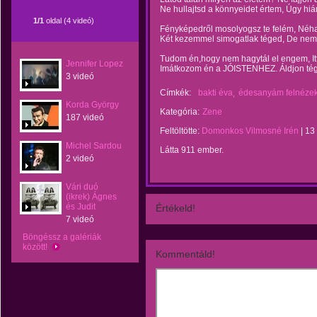
Ne hullajtsd a könnyeidet értem, Úgy h
1/1
oldal (4 videó)
Fényképedről mosolyogsz te felém, Néha
Két kezemmel simogatlak téged, De nem 
Tudom én,hogy nem hagytál el engem, Itt
Jennifer Lopez
Imátkozom én a JÓISTENHEZ. Áldjon té
3 videó
Címkék:
bakti éva
édesanyám felnézek
Korda György
Kategória:
Zene
187 videó
Feltöltötte:
Domonkos Vilmosné Irén
|
13
Michel Sardou
Látta 911 ember.
2 videó
Vári duó
(ikrek) Ágnes
és Judit
Értékeld!
7 videó
Böngéssz a galériák
között!
Kommentáld!