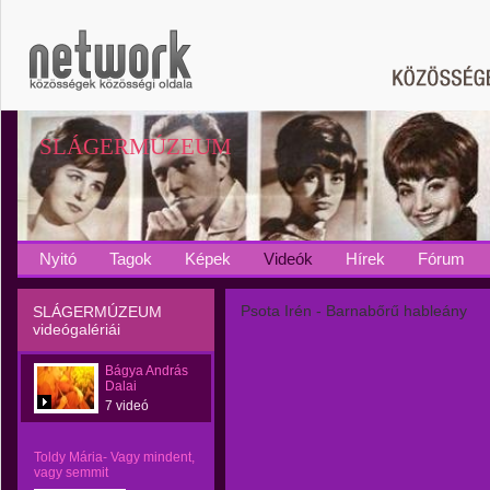
SLÁGERMÚZEUM
Nyitó
Tagok
Képek
Videók
Hírek
Fórum
Psota Irén - Barnabőrű hableány
SLÁGERMÚZEUM
videógalériái
Bágya András
Dalai
7 videó
Toldy Mária- Vagy mindent,
vagy semmit