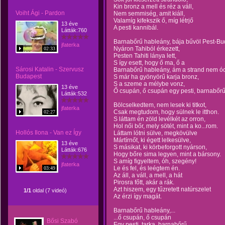
Kin bronz a mell és réz a váll,
Voiht Ági - Pardon
Nem semmiség, amit kiáll,
Valamíg kifekszik ő, míg létrjő
13 éve
A pesti kannibál.
Látták:760
Barnabőrű hableány, bája bűvöl Pest-Bu
jfaterka
Nyáron Tahiból érkezett,
02:33
Pesten Tahiti lánya lett,
S így esett, hogy ő ma, ő a
Sárosi Katalin - Szervusz
Barnabőrű hableány, ám a strand nem ó
Budapest
S már ha gyönyörű karja bronz,
S a szeme a mélybe vonz,
13 éve
Ő csupán, ő csupán egy pesti, barnabőr
Látták:532
Bölcselkedtem, nem lesek ki titkot,
jfaterka
Csak megtudom, hogy sülnek le itthon.
02:27
S láttam én zöld levélkét az orron,
Hol női bőr, mely sötét, mint a ko...rom.
Hollós Ilona - Van ez Így
Láttam lótni sülve, megkövülve
Mártírnőt, ki égett lelkesülve,
13 éve
S másikat, ki körbeforgott nyárson,
Látták:676
Hogy bőre sima legyen, mint a bársony.
S amíg figyeltem, óh, szegény!
jfaterka
Le és fel, és leégtem én.
03:49
Az áll, a váll, a mell, a hát
Pirosra főtt, akár a rák.
Azt hiszem, egy tűzretett natúrszelet
1/1
oldal (7 videó)
Az érzi így magát.
Barnabőrű hableány,...
...ő csupán, ő csupán
Bősi Szabó
Egy pesti, tarka, barnabőrű