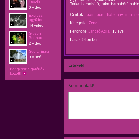
László
Tarka, barnabőrű, tarka, barnabőrű habl
6 videó
Címkék:
barnabőrű
hableány
irén
ps
Express
együttes
Kategória:
Zene
44 videó
Feltöltötte:
Jancsó Attila
|
13 éve
Gibson
Brothers
Látta 664 ember.
2 videó
Gyulai Erzsi
9 videó
Értékeld!
Böngéssz a galériák
között!
Kommentáld!