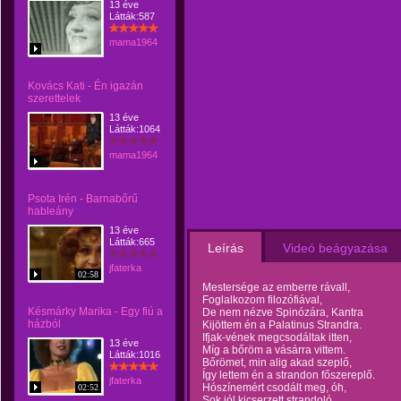
13 éve
Látták:587
mama1964
Kovács Kati - Én igazán
szerettelek
13 éve
Látták:1064
mama1964
Psota Irén - Barnabőrű
hableány
13 éve
Látták:665
Leírás
Videó beágyazása
jfaterka
02:58
Mestersége az emberre rávall,
Foglalkozom filozófiával,
Késmárky Marika - Egy fiú a
De nem nézve Spinózára, Kantra
házból
Kijöttem én a Palatinus Strandra.
Ifjak-vének megcsodáltak itten,
13 éve
Míg a bőröm a vásárra vittem.
Látták:1016
Bőrömet, min alig akad szeplő,
Így lettem én a strandon főszereplő.
jfaterka
Hószínemért csodált meg, óh,
02:52
Sok jól kicserzett strandoló,