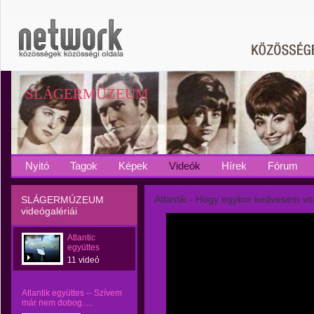
SLÁGERMÚZEUM
Nyitó
Tagok
Képek
Videók
Hírek
Fórum
Atlantik - Hogy egykor kedvesem vol
SLÁGERMÚZEUM
videógalériái
Atlantic
együttes
11 videó
Atlantik együttes -- Szívem
már nem dobog.....