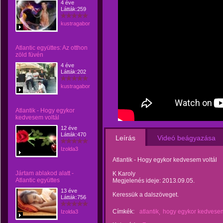
4 éve
Látták:259
kustragabor
Atlantic együttes: Az otthon
zöld füvén
4 éve
Látták:202
kustragabor
Atlantik - Hogy egykor
kedvesem voltál
12 éve
Látták:470
Leírás
Videó beágyazása
Izolda3
Atlantik - Hogy egykor kedvesem voltál
Jártam ablakod alatt -
K Karoly
Atlantic együttes
Megjelenés ideje: 2013.09.05.
13 éve
Keressük a dalszöveget.
Látták:756
Címkék:
atlantik
hogy egykor kedvesem
Izolda3