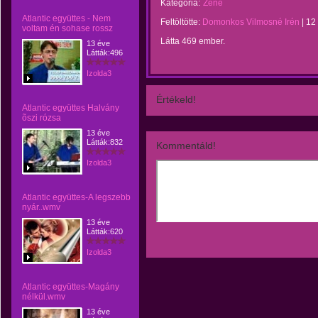
Kategória:
Zene
Atlantic együttes - Nem
Feltöltötte:
Domonkos Vilmosné Irén
|
12
voltam én sohase rossz
Látta 469 ember.
13 éve
Látták:496
Izolda3
Értékeld!
Atlantic együttes Halvány
õszi rózsa
13 éve
Látták:832
Kommentáld!
Izolda3
Atlantic együttes-A legszebb
nyár..wmv
13 éve
Látták:620
Izolda3
Atlantic együttes-Magány
nélkül.wmv
13 éve