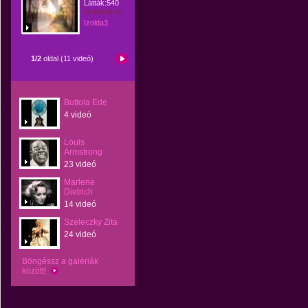
Látták:540
Izolda3
1/2
oldal (11 videó)
Buttola Ede
4 videó
Louis
Armstrong
23 videó
Marlene
Dietrich
14 videó
Szeleczky Zita
24 videó
Böngéssz a galériák
között!