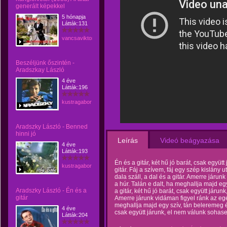
generált képekkel
5 hónapja
Látták:131
vancsaviktor
Beszéljünk őszintén -
Aradszkay László
4 éve
Látták:196
kustragabor
Aradszky László - Benned
hinni jó
Leírás
Videó beágyazása
4 éve
Látták:193
Én és a gitár, két hű jó barát, csak együt
kustragabor
gitár. Fáj a szívem, fáj egy szép kislány
dala száll, a dal és a gitár. Amerre járun
a húr. Talán e dalt, ha meghallja majd eg
Aradszky László - Én és a
a gitár, két hű jó barát, csak együtt járun
gitár
Amerre járunk vidáman figyel ránk az egés
meghallja majd egy szív, tán beleremeg és 
4 éve
csak együtt járunk, el nem válunk sohase m
Látták:204