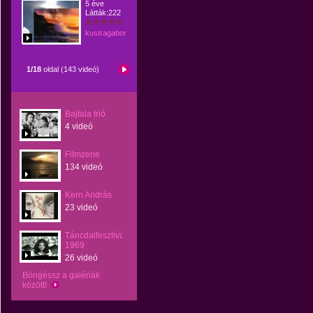
5 éve
Látták:222
kustragabor
1/18
oldal (143 videó)
Bajtala trió
4 videó
Filmzene
134 videó
Kern András
23 videó
Táncdalfesztívál
1969
26 videó
Böngéssz a galériák
között!