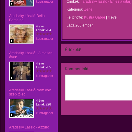
Címkék:
aradszky lászló - Én és a gitár
kustragabor
Kategória:
Zene
Aradszky László-Bella
Feltöltötte:
Kustra Gábor
|
4 éve
Bambina
Látta 203 ember.
4 éve
Látták:204
kustragabor
Értékeld!
Aradszky László - Álmatlan
évek
4 éve
Látták:285
Kommentáld!
kustragabor
Aradszky László-Nem volt
szép tőled
4 éve
Látták:226
kustragabor
Aradszky Laszlo - Azzuro