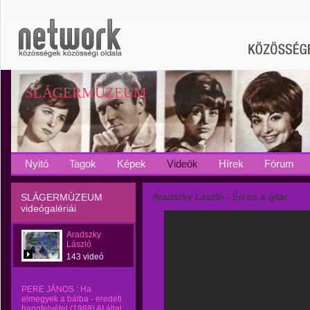
SLÁGERMÚZEUM
Nyitó
Tagok
Képek
Videók
Hírek
Fórum
Aradszky László - Én és a gitár
SLÁGERMÚZEUM
videógalériái
Aradszky
László
143 videó
PERE JÁNOS : Ha
elmegyek a bálba - eredeti
hangfelvétel (1988) AI által