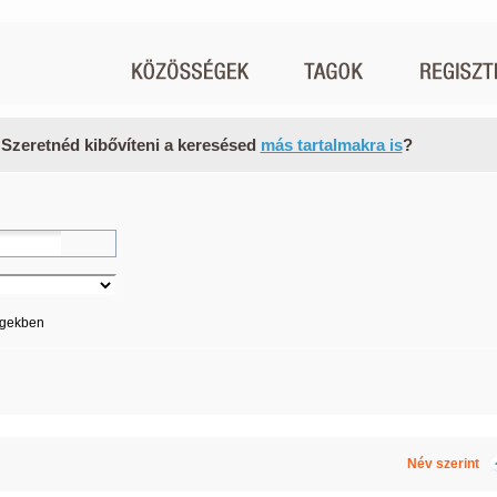
 Szeretnéd kibővíteni a keresésed
más tartalmakra is
?
égekben
Név szerint