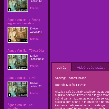
Látták:967
jfaterka
06:20
Ágnes Vanillia - Előhang
egy monodrámához
13 éve
Látták:644
jfaterka
18:42
Ágnes Vanillia - Tétova óda
13 éve
Látták:1020
jfaterka
Leírás
Videó beágyazása
09:01
Ágnes Vanillia - Levél
Szőveg: Radnóti Miklós
13 éve
Radnóti Miklós: Éjszaka
Látták:820
Alszik a szív és alszik a szívben az agg
jfaterka
alszik a pókháló közelében a légy a falon
05:03
csönd van a házban, az éber egér se kap
alszik a kert, a faág, a fatörzsben a harkál
Ágnes Vanillia - Két
kasban a méh, rózsában a rózsabogár,
karodban
alszik a pergő búzaszemekben a nyár;