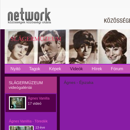
SLÁGERMÚZEUM
Nyitó
Tagok
Képek
Videók
Hírek
Fórum
Ágnes - Éjszaka
SLÁGERMÚZEUM
videógalériái
Ágnes Vanilla
17 videó
Ágnes Vanillia - Töredék
13 éve