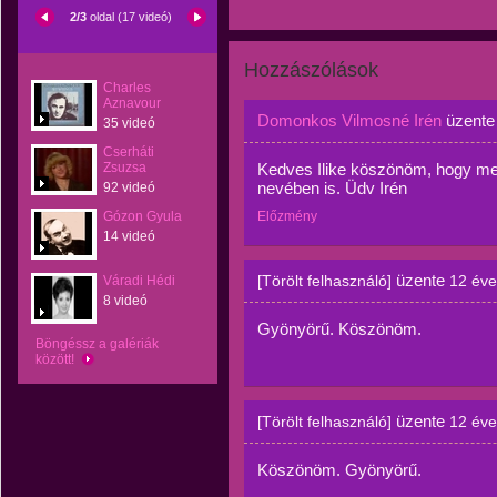
2/3
oldal (17 videó)
Hozzászólások
Charles
Aznavour
Domonkos Vilmosné Irén
üzent
35 videó
Cserháti
Zsuzsa
Kedves Ilike köszönöm, hogy megh
nevében is. Üdv Irén
92 videó
Gózon Gyula
Előzmény
14 videó
üzente
[Törölt felhasználó]
12 éve
Váradi Hédi
8 videó
Gyönyörű. Köszönöm.
Böngéssz a galériák
között!
üzente
[Törölt felhasználó]
12 éve
Köszönöm. Gyönyörű.