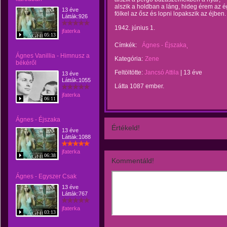
alszik a holdban a láng, hideg érem az é
13 éve
fölkel az ősz és lopni lopakszik az éjben.
Látták:926
1942. június 1.
jfaterka
05:13
Címkék:
Ágnes - Éjszaka
Ágnes Vanillia - Himnusz a
Kategória:
Zene
békéről
Feltöltötte:
Jancsó Attila
|
13 éve
13 éve
Látták:1055
Látta 1087 ember.
jfaterka
06:11
Ágnes - Éjszaka
Értékeld!
13 éve
Látták:1088
jfaterka
06:38
Kommentáld!
Ágnes - Egyszer Csak
13 éve
Látták:767
jfaterka
03:13