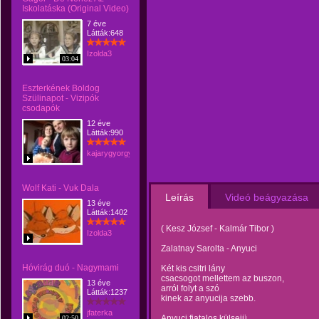
Iskolatáska (Original Video)
7 éve
Látták:648
Izolda3
03:04
Eszterkének Boldog
Szülinapot - Vizipók
csodapók
12 éve
Látták:990
kajarygyorgy
Wolf Kati - Vuk Dala
Leírás
Videó beágyazása
13 éve
Látták:1402
( Kesz József - Kalmár Tibor )
Izolda3
Zalatnay Sarolta - Anyuci
Hóvirág duó - Nagymami
Két kis csitri lány
csacsogot mellettem az buszon,
13 éve
arról folyt a szó
Látták:1237
kinek az anyucija szebb.
jfaterka
Anyuci fiatalos külsejü
02:50