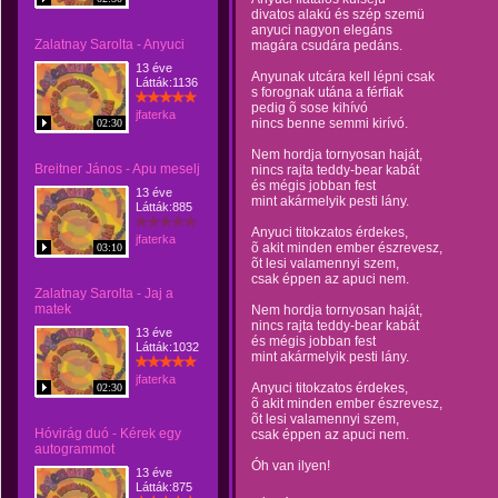
divatos alakú és szép szemü
anyuci nagyon elegáns
Zalatnay Sarolta - Anyuci
magára csudára pedáns.
13 éve
Anyunak utcára kell lépni csak
Látták:1136
s forognak utána a férfiak
pedig õ sose kihívó
jfaterka
nincs benne semmi kirívó.
02:30
Nem hordja tornyosan haját,
Breitner János - Apu meselj
nincs rajta teddy-bear kabát
és mégis jobban fest
13 éve
mint akármelyik pesti lány.
Látták:885
Anyuci titokzatos érdekes,
jfaterka
õ akit minden ember észrevesz,
03:10
õt lesi valamennyi szem,
csak éppen az apuci nem.
Zalatnay Sarolta - Jaj a
matek
Nem hordja tornyosan haját,
nincs rajta teddy-bear kabát
13 éve
és mégis jobban fest
Látták:1032
mint akármelyik pesti lány.
jfaterka
Anyuci titokzatos érdekes,
02:30
õ akit minden ember észrevesz,
õt lesi valamennyi szem,
Hóvirág duó - Kérek egy
csak éppen az apuci nem.
autogrammot
Óh van ilyen!
13 éve
Látták:875