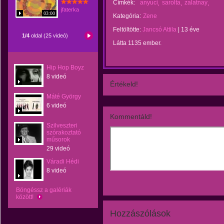
Címkék:
anyuci
sarolta
zalatnay
jfaterka
03:00
Kategória:
Zene
Feltöltötte:
Jancsó Attila
|
13 éve
1/4
oldal (25 videó)
Látta 1135 ember.
Hip Hop Boyz
8 videó
Értékeld!
Máté György
6 videó
Kommentáld!
Szilveszteri
szórakoztató
műsorok
29 videó
Váradi Hédi
8 videó
Böngéssz a galériák
között!
Hozzászólások