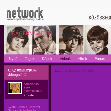
SLÁGERMÚZEUM
Nyitó
Tagok
Képek
Videók
Hírek
Fórum
Zalatnay Sarolta - Anyuci
SLÁGERMÚZEUM
videógalériái
A hatvanas
évek
gyermekdalai
25 videó
Györe Borbála, Bachrati
Gágor - De Nehéz Az