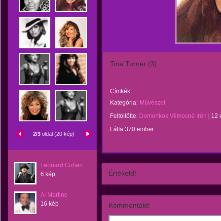
Tina Turner (3)
Címkék:
Kategória:
Művészet
Feltöltötte:
Domonkos Vilmosné Irén
|
12 
Látta 370 ember.
2/3
oldal (20 kép)
Leonard Cohen
Értékeld!
6 kép
Al Martino
16 kép
Kommentáld!