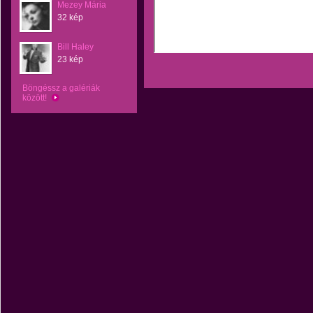
Mezey Mária
32 kép
Bill Haley
23 kép
Böngéssz a galériák
között!