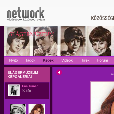
SLÁGERMÚZEUM
Nyitó
Tagok
Képek
Videók
Hírek
Fórum
SLÁGERMÚZEUM
Di
KÉPGALÉRIÁI
Tina Turner
20 kép