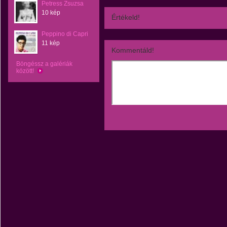
Petress Zsuzsa
10 kép
Értékeld!
Peppino di Capri
11 kép
Kommentáld!
Böngéssz a galériák
között!