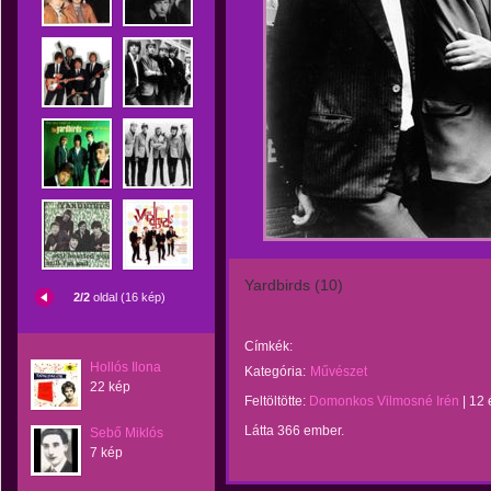
Yardbirds (10)
2/2
oldal (16 kép)
Címkék:
Hollós Ilona
Kategória:
Művészet
22 kép
Feltöltötte:
Domonkos Vilmosné Irén
|
12 
Látta 366 ember.
Sebő Miklós
7 kép