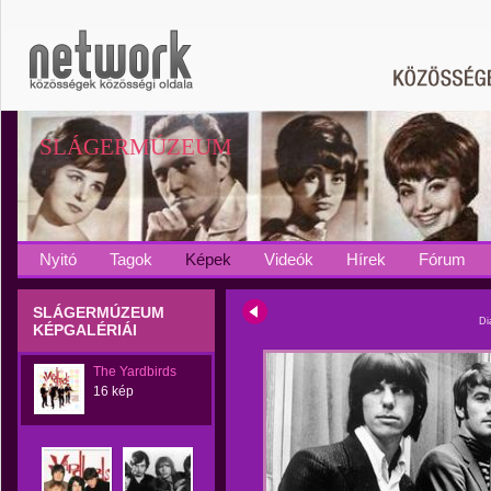
SLÁGERMÚZEUM
Nyitó
Tagok
Képek
Videók
Hírek
Fórum
SLÁGERMÚZEUM
Di
KÉPGALÉRIÁI
The Yardbirds
16 kép