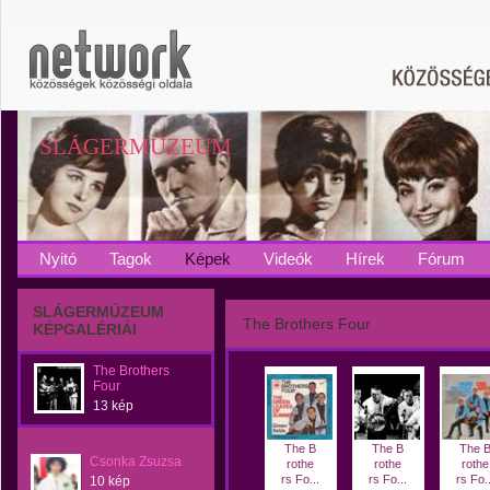
SLÁGERMÚZEUM
Nyitó
Tagok
Képek
Videók
Hírek
Fórum
SLÁGERMÚZEUM
The Brothers Four
KÉPGALÉRIÁI
The Brothers
Four
13 kép
The B
The B
The 
Csonka Zsuzsa
rothe
rothe
rothe
rs Fo...
rs Fo...
rs Fo..
10 kép