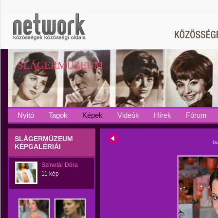
SLÁGERMÚZEUM
Nyitó
Tagok
Képek
Videók
Hírek
Fórum
SLÁGERMÚZEUM
Di
KÉPGALÉRIÁI
Szinetár Dóra
11 kép