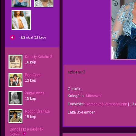
2/2
oldal (11 kép)
Karády Katalin 2.
16 kép
szinetar3
Bee Gees
13 kép
Címkék:
Zentai Anna
Kategória:
Művészet
15 kép
Feltöltötte:
Domonkos Vilmosné Irén
|
13 
Rocco Granata
Látta 354 ember.
15 kép
Böngéssz a galériák
között!