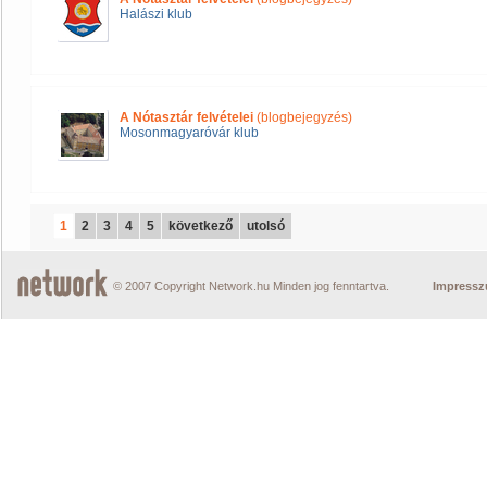
Halászi klub
A Nótasztár felvételei
(blogbejegyzés)
Mosonmagyaróvár klub
1
2
3
4
5
következő
utolsó
© 2007 Copyright Network.hu Minden jog fenntartva.
Impress