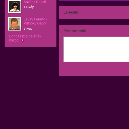
Soltész Rezső
14 kép
Értékeld!
Lévay Ferenc -
Putnoky Gábor
3 kép
Kommentáld!
Böngéssz a galériák
között!