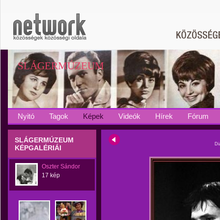
SLÁGERMÚZEUM
Nyitó
Tagok
Képek
Videók
Hírek
Fórum
SLÁGERMÚZEUM
Di
KÉPGALÉRIÁI
Oszter Sándor
17 kép