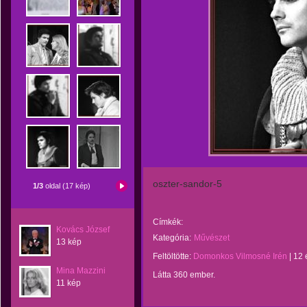
oszter-sandor-5
1/3
oldal (17 kép)
Címkék:
Kovács József
Kategória:
Művészet
13 kép
Feltöltötte:
Domonkos Vilmosné Irén
|
12 
Mina Mazzini
Látta 360 ember.
11 kép