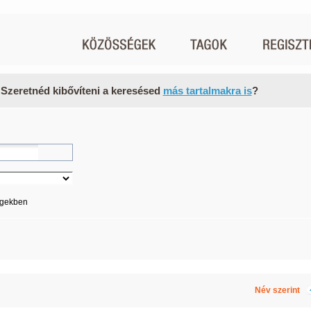
 Szeretnéd kibővíteni a keresésed
más tartalmakra is
?
égekben
Név szerint