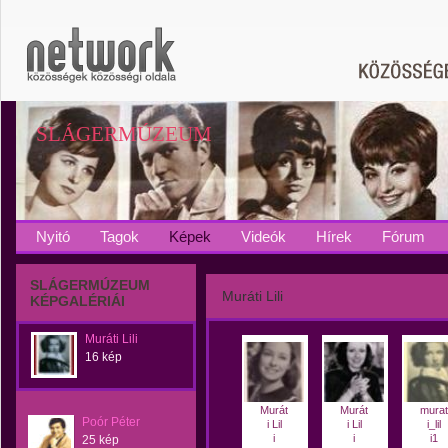
SLÁGERMÚZEUM
Nyitó
Tagok
Képek
Videók
Hírek
Fórum
SLÁGERMÚZEUM
Muráti Lili
KÉPGALÉRIÁI
Muráti Lili
16 kép
Murát
Murát
murat
Poór Péter
i Lil
i Lil
i_lil
i
i
i1
25 kép