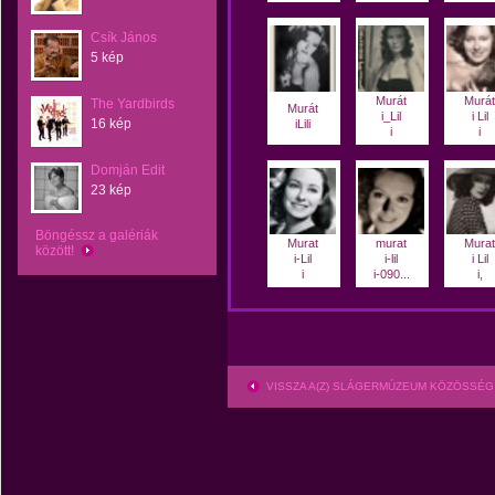
Csík János
5 kép
Murát
Murát
The Yardbirds
Murát
i_Lil
i Lil
16 kép
iLili
i
i
Domján Edit
23 kép
Böngéssz a galériák
Murat
murat
Murat
között!
i-Lil
i-lil
i Lil
i
i-090...
i,
VISSZA A(Z) SLÁGERMÚZEUM KÖZÖSSÉG