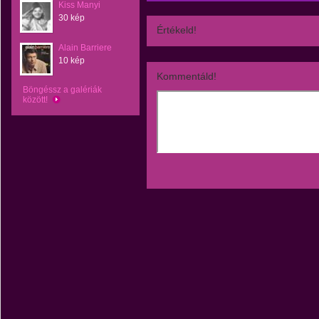
Kiss Manyi
30 kép
Értékeld!
Alain Barriere
10 kép
Kommentáld!
Böngéssz a galériák
között!