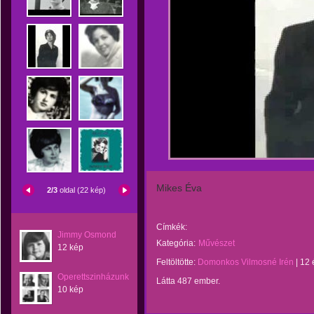
Mikes Éva
2/3
oldal (22 kép)
Címkék:
Jimmy Osmond
Kategória:
Művészet
12 kép
Feltöltötte:
Domonkos Vilmosné Irén
|
12 
Operettszinházunk
Látta 487 ember.
10 kép