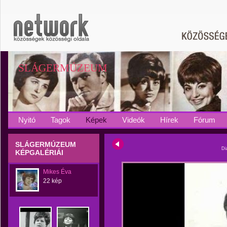
SLÁGERMÚZEUM
Nyitó
Tagok
Képek
Videók
Hírek
Fórum
SLÁGERMÚZEUM
Di
KÉPGALÉRIÁI
Mikes Éva
22 kép