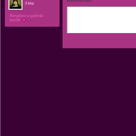
Kommentáld!
3 kép
Böngéssz a galériák
között!