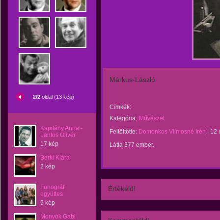
Márkus-László
2/2
oldal (13 kép)
Címkék:
Kategória:
Művészet
Kapitány Anna -
Feltöltötte:
Domonkos Vilmosné Irén
|
12 
Lantos Olivér
17 kép
Látta 377 ember.
Berki Klára
2 kép
Fonográf
Értékeld!
együttes
9 kép
Monyók Gabi