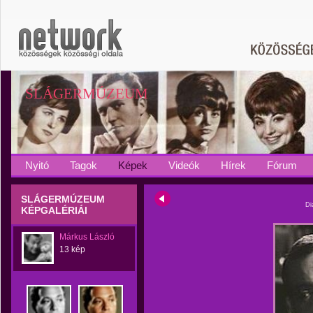
SLÁGERMÚZEUM
Nyitó
Tagok
Képek
Videók
Hírek
Fórum
SLÁGERMÚZEUM
Di
KÉPGALÉRIÁI
Márkus László
13 kép