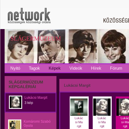
SLÁGERMÚZEUM
Nyitó
Tagok
Képek
Videók
Hírek
Fórum
SLÁGERMÚZEUM
Lukácsi Margit
KÉPGALÉRIÁI
Lukácsi Margit
3 kép
Lukác
Lukác
Luká
Komáromi Szabó
si Ma
si Ma
si-Ma
Gyula
rgit
rgit
rgit