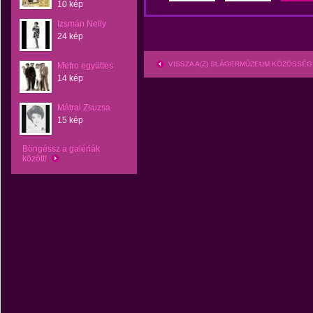
10 kép
Izsmán Nelly
24 kép
VISSZA A(Z) SLÁGERMÚZEUM KÖZÖSSÉG
Metro együttes
14 kép
Mátrai Zsuzsa
15 kép
Böngéssz a galériák
között!