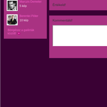
Marczis Demeter
Értékeld!
5 kép
Berentei Péter
Kommentáld!
10 kép
Böngéssz a galériák
között!