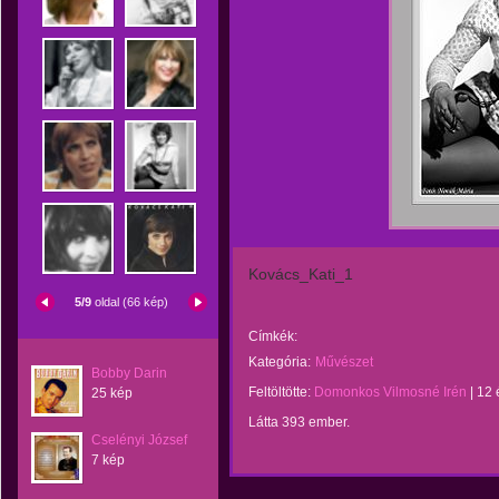
Kovács_Kati_1
5/9
oldal (66 kép)
Címkék:
Kategória:
Művészet
Bobby Darin
Feltöltötte:
Domonkos Vilmosné Irén
|
12 
25 kép
Látta 393 ember.
Cselényi József
7 kép