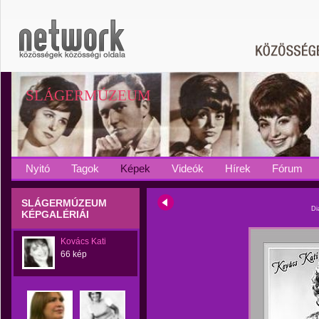
SLÁGERMÚZEUM
Nyitó
Tagok
Képek
Videók
Hírek
Fórum
SLÁGERMÚZEUM
Di
KÉPGALÉRIÁI
Kovács Kati
66 kép