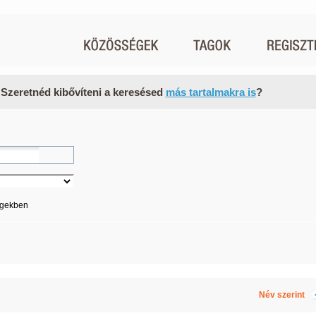
 Szeretnéd kibővíteni a keresésed
más tartalmakra is
?
égekben
Név szerint