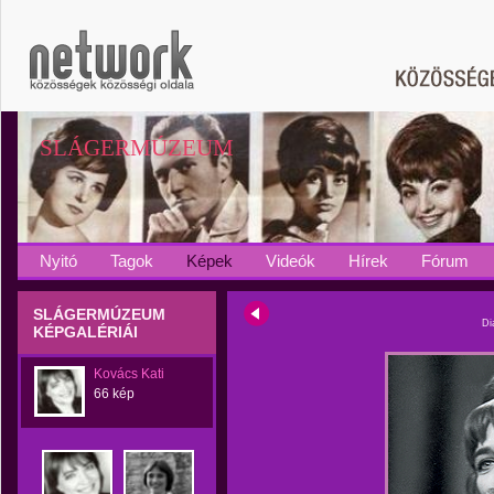
SLÁGERMÚZEUM
Nyitó
Tagok
Képek
Videók
Hírek
Fórum
SLÁGERMÚZEUM
Di
KÉPGALÉRIÁI
Kovács Kati
66 kép