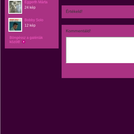
Eggerth Márta
24 kép
Értékeld!
Bobby Solo
12 kép
Kommentáld!
Böngéssz a galériák
között!