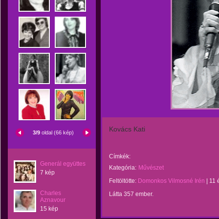
Kovács Kati
3/9
oldal (66 kép)
Címkék:
Generál együttes
Kategória:
Művészet
7 kép
Feltöltötte:
Domonkos Vilmosné Irén
|
11 
Charles
Látta 357 ember.
Aznavour
15 kép