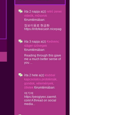
írta
2 napja
a(z)
retró zenei
videók, műsorok
fórumtémában:
정보이용료 현금화
https://infofeecash.nicepage...
írta
3 napja
a(z)
Kedvenc
sláger szövegek
fórumtémában:
Reading through this gave
me a much better sense of
you ...
írta
2 hete
a(z)
klubbal
kapcsolatos problémák,
gondok, vélemények,
ötletek
fórumtémában:
여기여
https://yeogiyeo.zaemit.
com/ A thread on social
media...