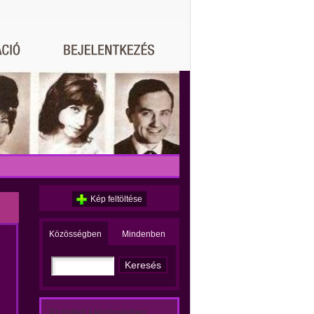
Kép feltöltése
Közösségben
Mindenben
Ez történt a közösségben: