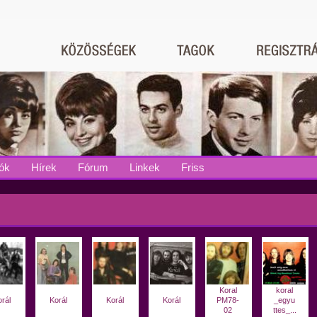
ók
Hírek
Fórum
Linkek
Friss
Koral
koral
rál
Korál
Korál
Korál
PM78-
_egyu
02
ttes_...