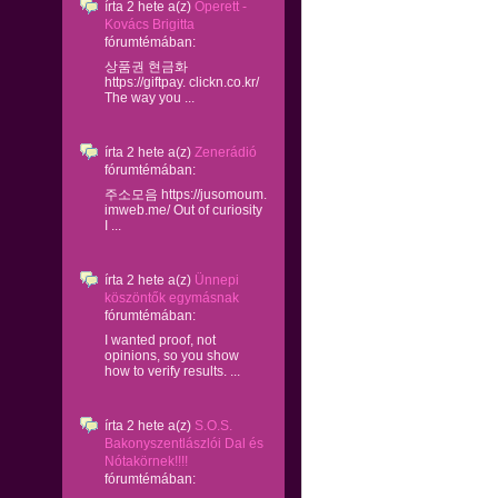
írta
2 hete
a(z)
Operett -
Kovács Brigitta
fórumtémában:
상품권 현금화
https://giftpay. clickn.co.kr/
The way you ...
írta
2 hete
a(z)
Zenerádió
fórumtémában:
주소모음 https://jusomoum.
imweb.me/ Out of curiosity
I ...
írta
2 hete
a(z)
Ünnepi
köszöntők egymásnak
fórumtémában:
I wanted proof, not
opinions, so you show
how to verify results. ...
írta
2 hete
a(z)
S.O.S.
Bakonyszentlászlói Dal és
Nótakörnek!!!!
fórumtémában: