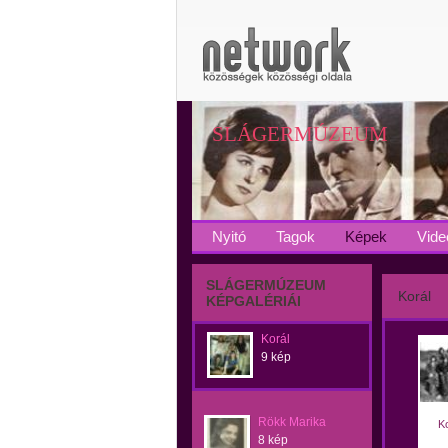
SLÁGERMÚZEUM
Nyitó
Tagok
Képek
Vide
SLÁGERMÚZEUM
Korál
KÉPGALÉRIÁI
Korál
9 kép
Rökk Marika
Ko
8 kép