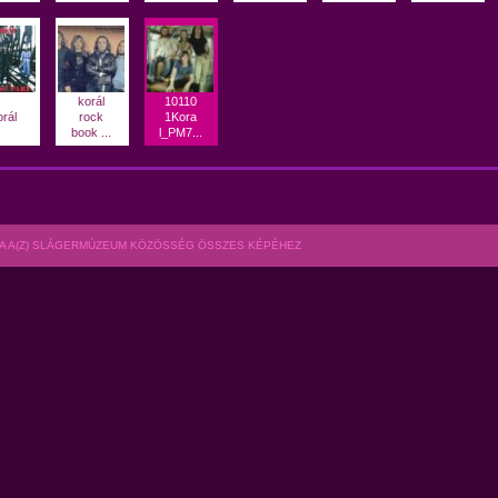
korál
10110
rál
rock
1Kora
book ...
l_PM7...
A A(Z) SLÁGERMÚZEUM KÖZÖSSÉG ÖSSZES KÉPÉHEZ