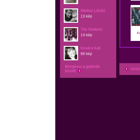
Márkus László
13 kép
The Seekers
Ko
14 kép
Kovács Kati
66 kép
Böngéssz a galériák
VISSZ
között!