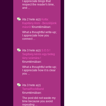
I appreciate blogs that
respect the reader's time,
and ...
írta
2 hete
a(z)
Kotta:
Kapitány Anni - Beszéljünk
másról
fórumtémában:
What a thoughtful write-up;
I appreciate how you
connect ...
írta
3 hete
a(z)
S.O.S !
Segítség kérés egy beteg
lány számára !
fórumtémában:
What a thoughtful write-up;
I appreciate how it is clear
you ...
írta
3 hete
a(z)
TarnaiRockBand
fórumtémában:
The post did not waste my
time because you avoid
repeating ...