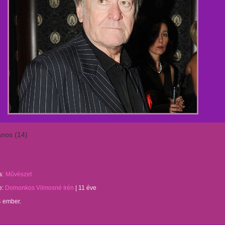
nos (14)
a:
Művészet
te:
Domonkos Vilmosné Irén
|
11 éve
4 ember.