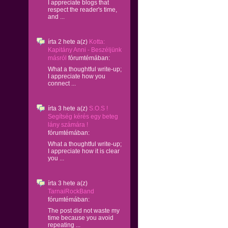
I appreciate blogs that
respect the reader's time,
and ...
írta
2 hete
a(z)
Kotta:
Kapitány Anni - Beszéljünk
másról
fórumtémában:
What a thoughtful write-up;
I appreciate how you
connect ...
írta
3 hete
a(z)
S.O.S !
Segítség kérés egy beteg
lány számára !
fórumtémában:
What a thoughtful write-up;
I appreciate how it is clear
you ...
írta
3 hete
a(z)
TarnaiRockBand
fórumtémában:
The post did not waste my
time because you avoid
repeating ...