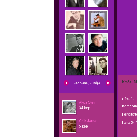
Koós Já
2/7
oldal (50 kép)
Címkék:
Ákos Stefi
Kategóri
34 kép
Feltöltöt
Csík János
Látta 36
5 kép