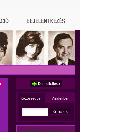
Kép feltöltése
Közösségben
Mindenben
Ez történt a közösségben: