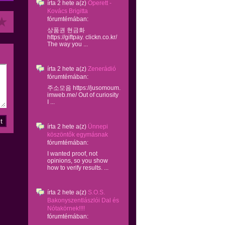
írta
2 hete
a(z)
Operett -
Kovács Brigitta
fórumtémában:
상품권 현금화
https://giftpay. clickn.co.kr/
The way you ...
írta
2 hete
a(z)
Zenerádió
fórumtémában:
주소모음 https://jusomoum.
imweb.me/ Out of curiosity
I ...
írta
2 hete
a(z)
Ünnepi
köszöntők egymásnak
fórumtémában:
I wanted proof, not
opinions, so you show
how to verify results. ...
írta
2 hete
a(z)
S.O.S.
Bakonyszentlászlói Dal és
Nótakörnek!!!!
fórumtémában: