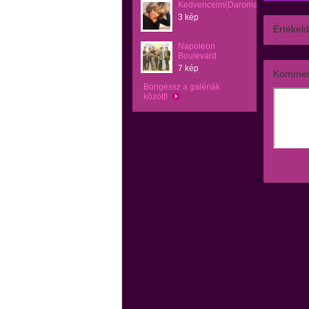
Kedvenceim(Daromary)
3 kép
Értékeld
Napoleon
Boulevard
7 kép
Kommen
Böngéssz a galériák
között!