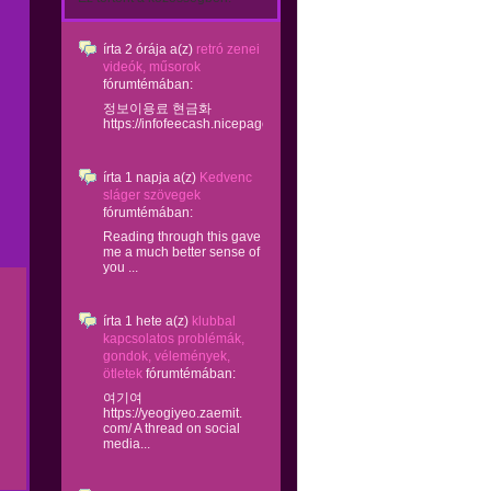
írta
2 órája
a(z)
retró zenei
videók, műsorok
fórumtémában:
정보이용료 현금화
https://infofeecash.nicepage...
írta
1 napja
a(z)
Kedvenc
sláger szövegek
fórumtémában:
Reading through this gave
me a much better sense of
you ...
írta
1 hete
a(z)
klubbal
kapcsolatos problémák,
gondok, vélemények,
ötletek
fórumtémában:
여기여
https://yeogiyeo.zaemit.
com/ A thread on social
media...