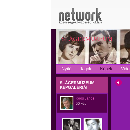
SLÁGERMÚZEUM
Nyitó
Tagok
Képek
Vide
SLÁGERMÚZEUM
KÉPGALÉRIÁI
Koós János
50 kép