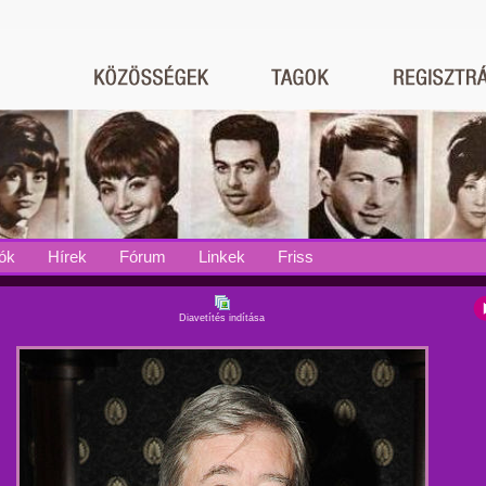
ók
Hírek
Fórum
Linkek
Friss
Diavetítés indítása